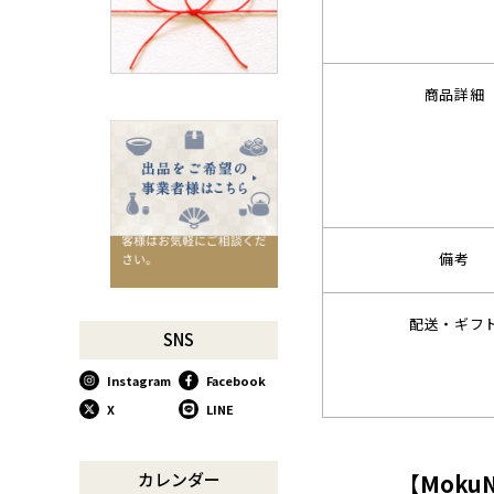
千切りピーラーで仕込んでみ
よう
星座マグでくつろぎのひとと
きを
商品詳細
コーヒーミルで格別な1杯を
味わう
行平鍋があればたいていのこ
とは大丈夫。
馬毛歯ブラシがオススメな理
由
備考
お肉も野菜もキッチン鋏にお
任せ！
配送・ギフ
お祝い事に欠かせない「ミニ
SNS
鏡開き」
Instagram
Facebook
使い込んで育てる道具、卵焼
き鍋
X
LINE
木曽のさわらで美味しいご飯
リンゴのための魅せるナイフ
【Moku
カレンダー
『pomme』