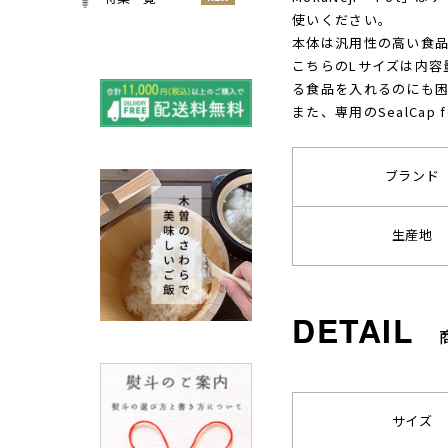
小物
使いください。
春
NEW
すべての特集をみる
本体は汎用性の高い食
夏
こちらのLサイズは内容
再入荷のご案内
NEW
秋
る食品を入れるのにも
よくある質問〈ほうき
また、専用のSealCa
NEW
冬
全般〉
棕櫚箒と江戸箒の選び
NEW
方
ブランド
棕櫚箒と江戸箒の違い
NEW
江戸箒の特徴
NEW
生産地
棕櫚箒の特徴
NEW
箒で見直す暮らしの基
NEW
準
包丁のお手入れについて
ノスタルジックな肥前びーど
ろ
SUSgalleryと過ごす至福の時
サイズ
間