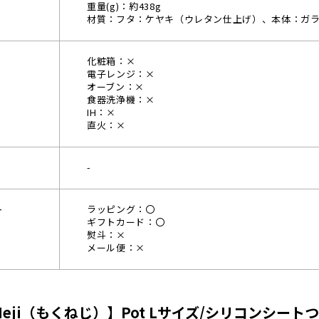
重量(g)：約438g
材質：フタ：ケヤキ（ウレタン仕上げ）、本体：ガラス、
化粧箱：×
電子レンジ：×
オーブン：×
食器洗浄機：×
IH：×
直火：×
-
ト
ラッピング：〇
ギフトカード：〇
熨斗：×
メール便：×
Neji（もくねじ）】Pot Lサイズ/シリコンシー