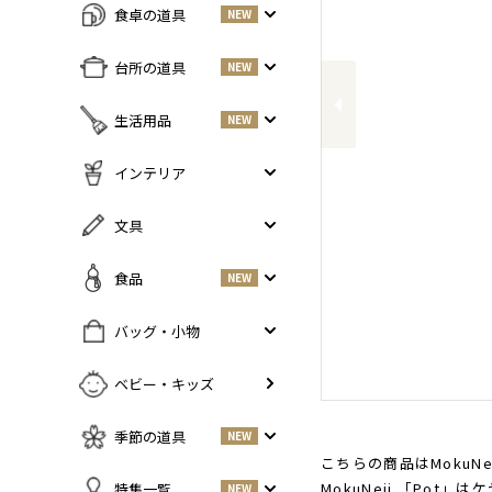
食卓の道具
NEW
Previous
すべての商品をみる
台所の道具
NEW
皿・プレート
NEW
すべての商品をみる
生活用品
NEW
丼・小鉢
調味料入れ
お茶碗・汁椀
NEW
すべての商品をみる
インテリア
鍋・フライパン
NEW
お箸・カトラリー
掃除道具
調理器具
NEW
すべての商品をみる
文具
グラス・タンブラー
NEW
美容ケア
NEW
まな板・包丁
小物入れ
マグ・カップ・ソーサー
ガーデニング
すべての商品をみる
食品
NEW
保存容器
香・ろうそく
トレイ・コースター・鍋しき
ペンケース
ふきん・布もの
花器
お弁当グッズ
すべての商品を見る
バッグ・小物
PCアクセサリー
その他キッチンツール
インテリア雑貨
酒器
調味料
NEW
その他
すべての商品をみる
ベビー・キッズ
ポット・鉄瓶
コーヒー
NEW
カバン・小物入れ
急須・湯呑
お酒
NEW
季節の道具
NEW
名刺入れ・カードケース
その他
お茶
NEW
こちらの商品はMokuNe
傘
すべての商品をみる
MokuNeji 「P
特集一覧
NEW