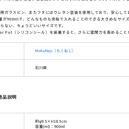
品用ガラスビン、またフタにはウレタン塗装を使用しており、安心して
量が900mlで、どんなものも余裕で入れることのできる大きめなサ
困らない、ちょうどいいサイズです。
p for Pot（シリコンシール）を装着すると、さらに密閉力を高めるこ
MokuNeji（もくねじ）
石川県
商品説明
約φ9.5×H18.5cm
容量(ml)：900ml