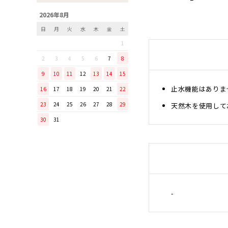
「毎日納豆を食べていま
2026年8月
す！」という方に、ぜひ使っ
日
月
火
水
木
金
土
てほしい山只華陶苑の納豆鉢
1
調理から盛り付けまでこなす
「寿 菜箸」は、とても優秀
2
3
4
5
6
7
8
な台所道具！
9
10
11
12
13
14
15
和の美しさを醸す志津刃物製
止水機能はありま
16
17
18
19
20
21
22
作所のペティナイフ「ゆり
23
24
25
26
27
28
29
天然木を使用して
ミニパンのお手入れ方法
30
31
ミニパン（大）で料理を楽し
もう！
ふわふわの卵焼きを焼こう！
刃物の日用品
無駄がなく、美しい鉄肌。
手放せなくなる“キッチン用
-
品”
material WOOD