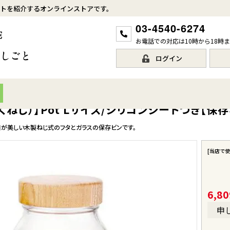
トを紹介するオンラインストアです。
03-4540-6274
お電話での対応は10時から18時
ログイン
（もくねじ）】Pot Lサイズ/シリコンシートつき【保
キの木目が美しい木製ねじ式のフタとガラスの保存ビンです。
[当店で
6,80
申