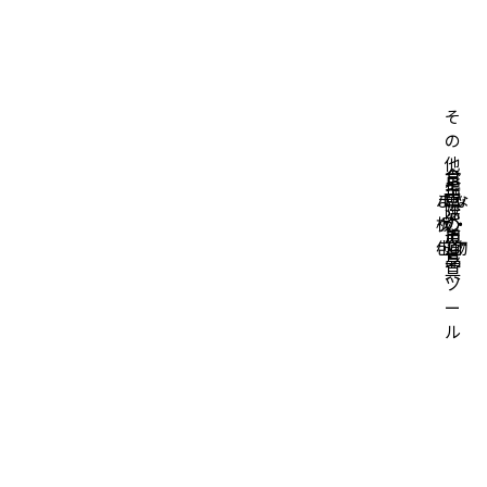
そ
の
他
台
食
掃
生
キ
バッ
まな
所
卓
除
活
ッ
グ・
板・
の
の
道
用
チ
小物
包丁
道
道
具
品
ン
具
具
ツ
ー
ル