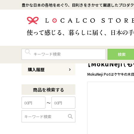
豊かな日本の各地をめぐり、目利きをきかせて厳選したプロダク
検索
商品番号
0059KI0003LSET
【MokuNeji
購入履歴
MokuNeji Potはケヤ
商品を検索する
〜
検
索