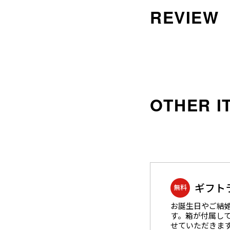
沖縄のものづくり
NAGAE＋
名入れ特集
ギフトラッピングを希望され
る方へ
熨斗のご案内
ギフト
無料
お誕生日やご結
す。箱が付属し
せていただきま