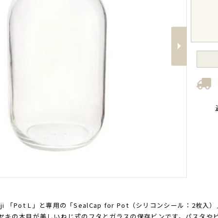
Next
ji 「Pot L」と専用の「SealCap for Pot（シリコンシール：2
ot」はケヤキの木目が美しいねじ式のフタとガラスの保存ビンです。パス