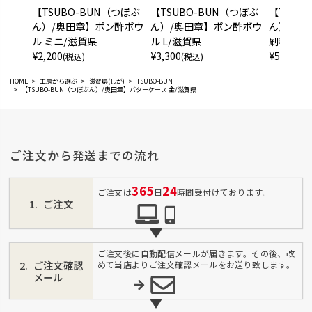
【TSUBO-BUN（つぼぶ
【TSUBO-BUN（つぼぶ
【TSUB
ん）/奥田章】ポン酢ボウ
ん）/奥田章】ポン酢ボウ
ん）/奥田
ル ミニ/滋賀県
ル L/滋賀県
刷毛目/
¥
2,200
¥
3,300
¥
5,500
(税込)
(税込)
(税
HOME
工房から選ぶ
滋賀県(しが)
TSUBO-BUN
【TSUBO-BUN（つぼぶん）/奥田章】バターケース 金/滋賀県
ご注文から発送までの流れ
365
24
ご注文は
日
時間受付けております。
ご注文
ご注文後に自動配信メールが届きます。その後、改
ご注文確認
めて当店よりご注文確認メールをお送り致します。
メール