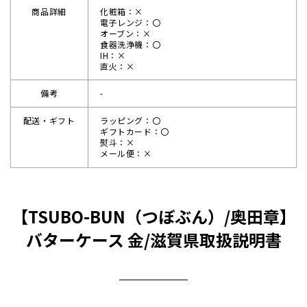
商品詳細
化粧箱：×
電子レンジ：〇
オーブン：×
食器洗浄機：〇
IH：×
直火：×
備考
-
配送・ギフト
ラッピング：〇
ギフトカード：〇
熨斗：×
メール便：×
【TSUBO-BUN（つぼぶん）/奥田章】
バターケース 金/滋賀県取扱説明書