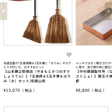
前
へ
へ
次
当店定番の7玉長柄箒＆5玉手箒に「はりみ」のちり
メッキではなく錫引きだか
とりが付いた、おすすめセット
に残す、我が家の味に銅玉子
【山本勝之助商店（やまもとかつのすけ
【中村銅器製作所（
しょうてん）】7玉長柄＆5玉手箒＆はり
さくじょ）】銅玉子焼
み（大）セット/和歌山県
都
¥
15,070
¥
8,800
税込
税込