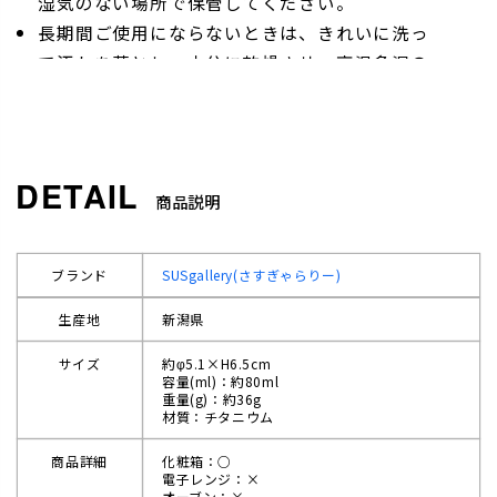
湿気のない場所で保管してください。
長期間ご使用にならないときは、きれいに洗っ
て汚れを落とし、十分に乾燥させ、高温多湿の
場所を避けて保管してください。 食器棚等の匂
い移りを防ぐ意味で、口元を上にして保管する
ことをおすすめします。
商品説明
ブランド
SUSgallery(さすぎゃらりー)
生産地
新潟県
サイズ
約φ5.1×H6.5cm
容量(ml)：約80ml
重量(g)：約36g
材質：チタニウム
商品詳細
化粧箱：○
電子レンジ：×
オーブン：×