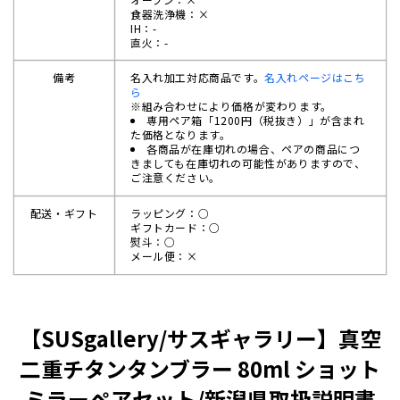
食器洗浄機：×
IH：-
直火：-
備考
名入れ加工対応商品です。
名入れページはこち
ら
※組み合わせにより価格が変わります。
専用ペア箱「1200円（税抜き）」が含まれ
た価格となります。
各商品が在庫切れの場合、ペアの商品につ
きましても在庫切れの可能性がありますので、
ご注意ください。
配送・ギフト
ラッピング：○
ギフトカード：○
熨斗：○
メール便：×
【SUSgallery/サスギャラリー】真空
二重チタンタンブラー 80ml ショット
ミラーペアセット/新潟県取扱説明書