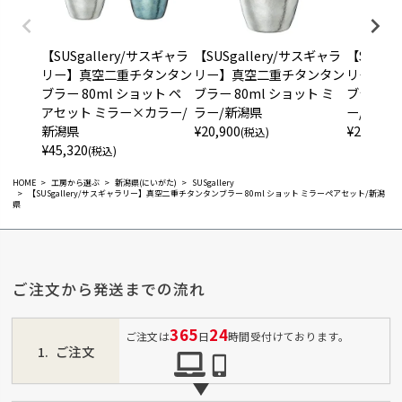
【SUSgallery/サスギャラ
【SUSgallery/サスギャラ
【SUSga
リー】真空二重チタンタン
リー】真空二重チタンタン
リー】真
ブラー 80ml ショット ペ
ブラー 80ml ショット ミ
ブラー 40
アセット ミラー×カラー/
ラー/新潟県
ー/新潟県
新潟県
¥
20,900
¥
29,700
(税込)
(
¥
45,320
(税込)
HOME
工房から選ぶ
新潟県(にいがた)
SUSgallery
【SUSgallery/サスギャラリー】真空二重チタンタンブラー 80ml ショット ミラーペアセット/新潟
県
ご注文から発送までの流れ
365
24
ご注文は
日
時間受付けております。
ご注文