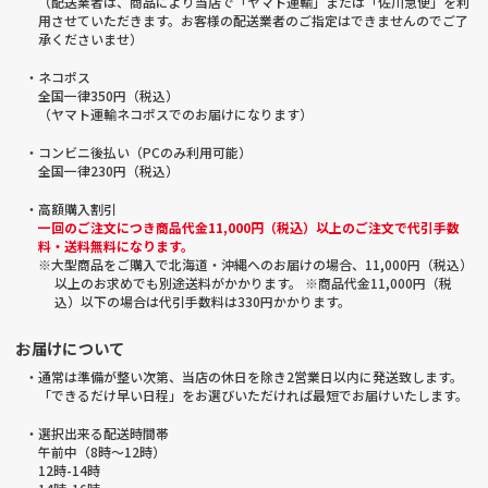
（配送業者は、商品により当店で「ヤマト運輸」または「佐川急便」を利
用させていただきます。お客様の配送業者のご指定はできませんのでご了
承くださいませ）
・ネコポス
全国一律350円（税込）
（ヤマト運輸ネコポスでのお届けになります）
・コンビニ後払い（PCのみ利用可能）
全国一律230円（税込）
・高額購入割引
一回のご注文につき商品代金11,000円（税込）以上のご注文で代引手数
料・送料無料になります。
※大型商品をご購入で北海道・沖縄へのお届けの場合、11,000円（税込）
以上のお求めでも別途送料がかかります。 ※商品代金11,000円（税
込）以下の場合は代引手数料は330円かかります。
お届けについて
・通常は準備が整い次第、当店の休日を除き2営業日以内に発送致します。
「できるだけ早い日程」をお選びいただければ最短でお届けいたします。
・選択出来る配送時間帯
午前中（8時～12時）
12時-14時