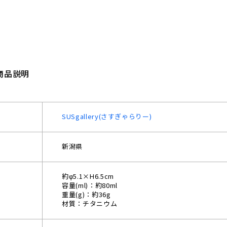
商品説明
SUSgallery(さすぎゃらりー)
新潟県
約φ5.1×H6.5cm
容量(ml)：約80ml
重量(g)：約36g
材質：チタニウム