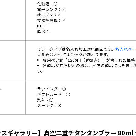
化粧箱：○
電子レンジ：×
オーブン：×
食器洗浄機：×
IH：-
直火：-
ミラータイプは名入れ加工対応商品です。
名入れペ
※組み合わせにより価格が変わります。
専用ペア箱「1200円（税抜き）」が含まれた価
各商品が在庫切れの場合、ペアの商品につきまし
い。
ト
ラッピング：○
ギフトカード：○
熨斗：○
メール便：×
ry/サスギャラリー】真空二重チタンタンブラー 80m