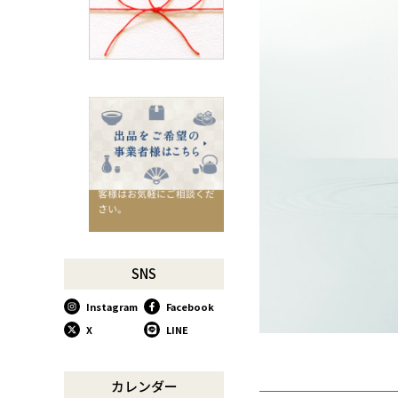
千切りピーラーで仕込んでみ
よう
星座マグでくつろぎのひとと
きを
コーヒーミルで格別な1杯を
味わう
行平鍋があればたいていのこ
とは大丈夫。
馬毛歯ブラシがオススメな理
由
お肉も野菜もキッチン鋏にお
任せ！
お祝い事に欠かせない「ミニ
SNS
鏡開き」
Instagram
Facebook
使い込んで育てる道具、卵焼
き鍋
X
LINE
木曽のさわらで美味しいご飯
リンゴのための魅せるナイフ
カレンダー
『pomme』