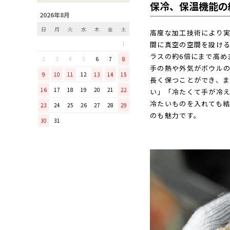
保冷、保温機能の
「毎日納豆を食べていま
2026年8月
す！」という方に、ぜひ使っ
日
月
火
水
木
金
土
てほしい山只華陶苑の納豆鉢
高度な加工技術により
1
間に真空の空間を設け
調理から盛り付けまでこなす
ラスの約6倍にまで高め
「寿 菜箸」は、とても優秀
2
3
4
5
6
7
8
な台所道具！
手の熱や外気がボウル
9
10
11
12
13
14
15
長く保つことができ、
和の美しさを醸す志津刃物製
16
17
18
19
20
21
22
作所のペティナイフ「ゆり
い」「冷たくて手が冷え
冷たいものを入れても
23
24
25
26
27
28
29
ミニパンのお手入れ方法
のも魅力です。
30
31
ミニパン（大）で料理を楽し
もう！
ふわふわの卵焼きを焼こう！
刃物の日用品
無駄がなく、美しい鉄肌。
手放せなくなる“キッチン用
品”
material WOOD