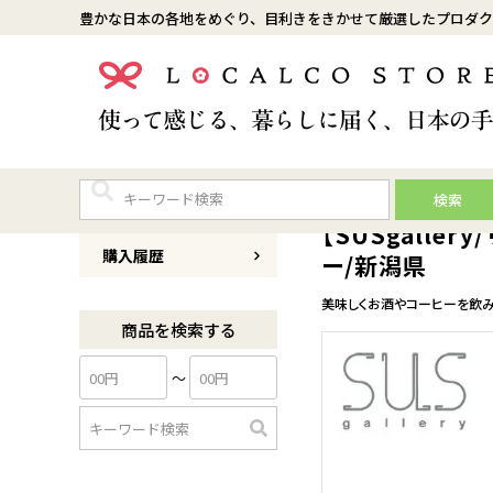
豊かな日本の各地をめぐり、目利きをきかせて厳選したプロダク
検索
商品番号
0026set8002
【SUSgalle
購入履歴
ー/新潟県
美味しくお酒やコーヒーを飲み
商品を検索する
〜
検
索