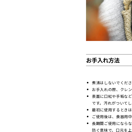
沖縄のものづくり
NAGAE＋
名入れ特集
ギフトラッピングを希望され
る方へ
熨斗のご案内
お手入れ方法
煮沸はしないでくだ
お手入れの際、クレン
表面に口紅や手垢な
です。汚れがついてし
最初に使用するとき
ご使用後は、食器用
長期間ご使用にならな
防ぐ意味で、口元を上