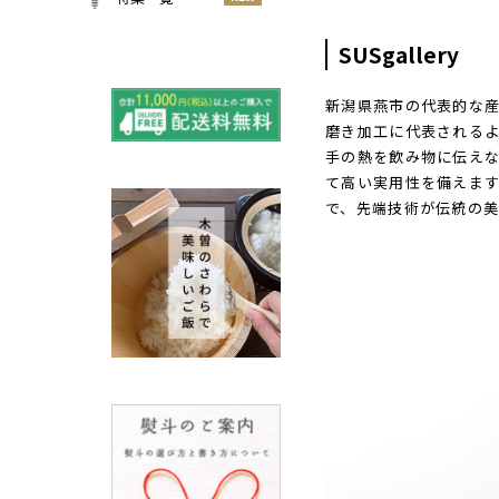
小物
春
NEW
すべての特集をみる
SUSgallery
夏
再入荷のご案内
NEW
秋
新潟県燕市の代表的な
よくある質問〈ほうき
NEW
冬
磨き加工に代表される
全般〉
手の熱を飲み物に伝え
棕櫚箒と江戸箒の選び
NEW
て高い実用性を備えま
方
で、先端技術が伝統の
棕櫚箒と江戸箒の違い
NEW
江戸箒の特徴
NEW
棕櫚箒の特徴
NEW
箒で見直す暮らしの基
NEW
準
包丁のお手入れについて
ノスタルジックな肥前びーど
ろ
SUSgalleryと過ごす至福の時
間