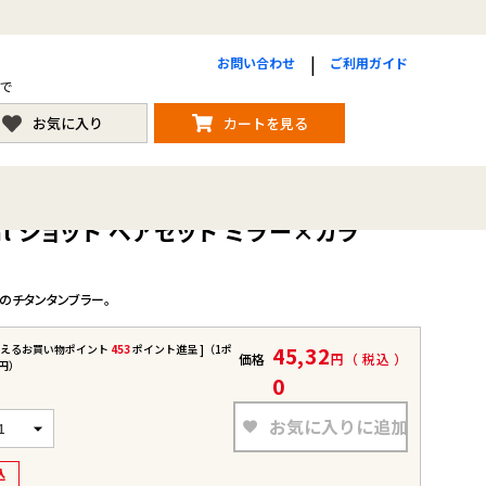
お問い合わせ
ご利用ガイド
まで
お気に入り
カートを見る
ml ショット ペアセット ミラー×カラ
のチタンタンブラー。
使えるお買い物ポイント
453
ポイント進呈 ]（1ポ
45,32
価格
税込
1円）
0
お気に入りに追加
込