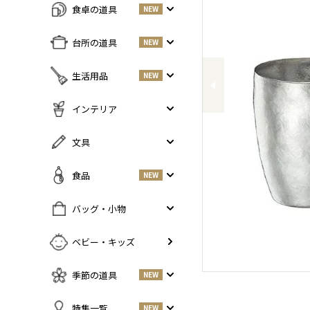
食卓の道具
NEW
すべての商品をみる
台所の道具
NEW
Previous
皿・プレート
NEW
すべての商品をみる
生活用品
NEW
丼・小鉢
調味料入れ
お茶碗・汁椀
NEW
すべての商品をみる
インテリア
鍋・フライパン
NEW
お箸・カトラリー
掃除道具
調理器具
NEW
すべての商品をみる
文具
グラス・タンブラー
NEW
美容ケア
NEW
まな板・包丁
小物入れ
マグ・カップ・ソーサー
ガーデニング
すべての商品をみる
食品
NEW
保存容器
香・ろうそく
トレイ・コースター・鍋しき
ペンケース
ふきん・布もの
花器
お弁当グッズ
すべての商品を見る
バッグ・小物
PCアクセサリー
その他キッチンツール
インテリア雑貨
酒器
調味料
NEW
その他
すべての商品をみる
ベビー・キッズ
ポット・鉄瓶
コーヒー
NEW
カバン・小物入れ
急須・湯呑
お酒
NEW
季節の道具
NEW
名刺入れ・カードケース
その他
お茶
NEW
傘
すべての商品をみる
特集一覧
NEW