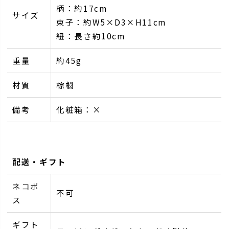
柄：約17cm
サイズ
束子：約W5×D3×H11cm
紐：長さ約10cm
重量
約45g
材質
棕櫚
備考
化粧箱：×
配送・ギフト
ネコポ
不可
ス
ギフト