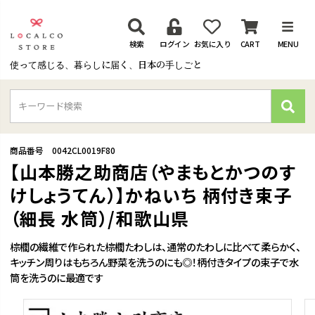
検索
ログイン
お気に入り
CART
MENU
使って感じる、暮らしに届く、日本の手しごと
検
索
商品番号
0042CL0019F80
【山本勝之助商店（やまもとかつのす
けしょうてん）】かねいち 柄付き束子
（細長 水筒）/和歌山県
棕櫚の繊維で作られた棕櫚たわしは、通常のたわしに比べて柔らかく、
キッチン周りはもちろん野菜を洗うのにも◎！柄付きタイプの束子で水
筒を洗うのに最適です