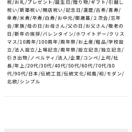
祝/お礼/プレゼント/誕生日/贈り物/ギフト/引越し
祝い/新築祝い/開店祝い/記念日/還暦/古希/喜寿/
傘寿/米寿/卒寿/白寿/お中元/御歳暮/２次会/忘年
会/家族/母の日/お母さん/父の日/お父さん/敬老の
日/新年の挨拶/バレンタイン/ホワイトデー/クリス
マス/10周年/100周年/周年祭/お土産/粗品/学校設
立/法人設立/上場記念/周年祭/設立記念/独立記念/
引き出物/ノベルティ/法人/企業/コンペ/上司/社
長/年上/20代/30代/40代/50代/60代/70代/80
代/90代/日本/伝統工芸/伝統文化/和風/和/モダン/
北欧/シンプル