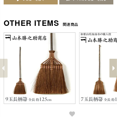
関連商品
前
へ
へ
次