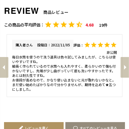
商品レビュー
4.68
19
購入者
投稿日
2022/11/05
非公開
毎日水筒を使うので洗う道具は色々試してみましたが、こちらは使
いやすいですね。

細長く作られているので水筒へも入れやすく、柔らかいので傷も付
かないですし、先端が少し曲がっていて底も洗いやすかったです。

あとは耐久性ですね。

お値段が高めなので、かなり使い込まないと元が取れないかなと。

まだ使い始めたばかりなので分かりませんが、期待を込めて★五つ
にしました。
レビューを書く
すべてのレビューを見る