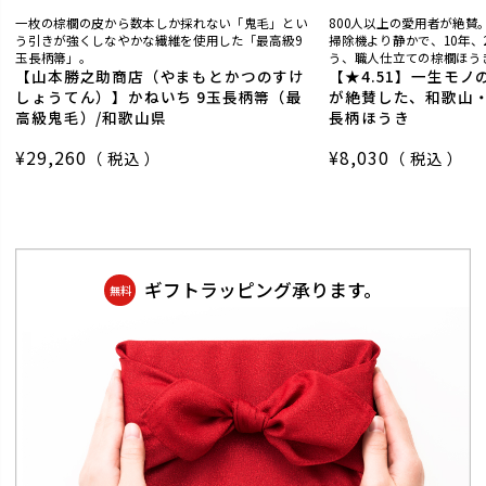
一枚の棕櫚の皮から数本しか採れない「鬼毛」とい
800人以上の愛用者が絶賛
う引きが強くしなやかな繊維を使用した「最高級9
掃除機より静かで、10年、
玉長柄箒」。
う、職人仕立ての棕櫚ほう
【山本勝之助商店（やまもとかつのすけ
【★4.51】一生モノ
しょうてん）】かねいち 9玉長柄箒（最
が絶賛した、和歌山
高級鬼毛）/和歌山県
長柄ほうき
¥
29,260
¥
8,030
税込
税込
ギフトラッピング承ります。
無料