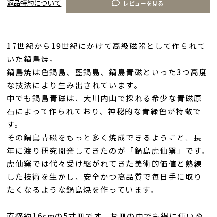
返品特約について
レビューを見る
17世紀から19世紀にかけて高級磁器として作られて
いた鍋島焼。
鍋島焼は色鍋島、藍鍋島、鍋島青磁といった3つ高度
な技法により生み出されています。
中でも鍋島青磁は、大川内山で採れる希少な青磁原
石によって作られており、神秘的な青緑色が特徴で
す。
その鍋島青磁をもっと多く焼成できるようにと、長
年に渡り研究開発してきたのが「鍋島虎仙窯」です。
虎仙窯では代々受け継がれてきた美術的価値と熟練
した技術を生かし、安全かつ高品質で毎日手に取り
たくなるような鍋島焼を作っています。
直径約16cmの5寸皿です。お皿の中でも得に使いや