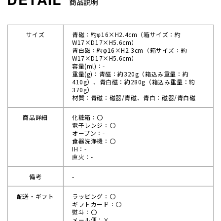
商品説明
サイズ
青磁：約φ16×H2.4cm（箱サイズ：約
W17×D17×H5.6cm）
青白磁：約φ16×H2.3cm（箱サイズ：約
W17×D17×H5.6cm）
容量(ml)：-
重量(g)：青磁：約320g（箱込み重量：約
410g）、青白磁：約280g（箱込み重量：約
370g）
材質：青磁：磁器/青磁、青白：磁器/青白磁
商品詳細
化粧箱：〇
電子レンジ：〇
オーブン：-
食器洗浄機：〇
IH：-
直火：-
備考
-
配送・ギフト
ラッピング：〇
ギフトカード：〇
熨斗：〇
メール便：×