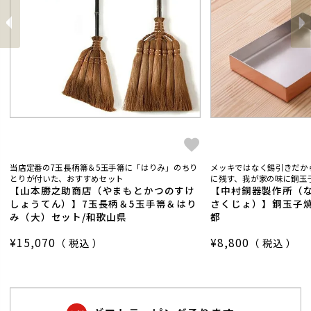
前
へ
へ
次
当店定番の7玉長柄箒＆5玉手箒に「はりみ」のちり
メッキではなく錫引きだか
とりが付いた、おすすめセット
に残す、我が家の味に銅玉子
【山本勝之助商店（やまもとかつのすけ
【中村銅器製作所（
しょうてん）】7玉長柄＆5玉手箒＆はり
さくじょ）】銅玉子焼
み（大）セット/和歌山県
都
¥
15,070
¥
8,800
税込
税込