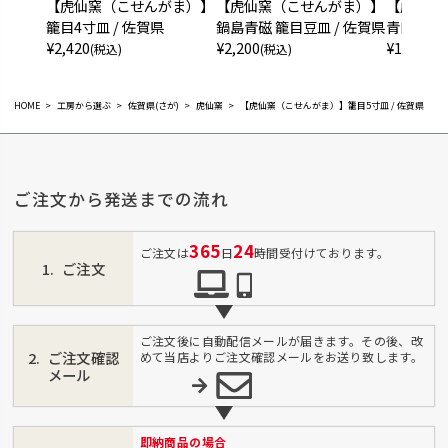
【虎仙窯（こせんがま）】
【虎仙窯（こせんがま）】
【虎仙窯
籠目4寸皿 / 佐賀県
鍋島青磁 籠目豆皿 / 佐賀県
青白磁 籠
¥
2,420
¥
2,200
¥
1,980
(税込)
(税込)
(税
HOME
工房から選ぶ
佐賀県(さが)
虎仙窯
【虎仙窯（こせんがま）】籠目5寸皿 / 佐賀県
ご注文から発送までの流れ
365
24
ご注文は
日
時間受付けております。
ご注文
ご注文後に自動配信メールが届きます。その後、改
ご注文確認
めて当店よりご注文確認メールをお送り致します。
メール
即納商品の場合