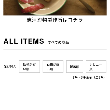
志津刃物製作所はコチラ
すべての商品
価格が安
価格が高
レビュー
並び替え
新着順
い順
い順
順
1
-
3
件表示
3