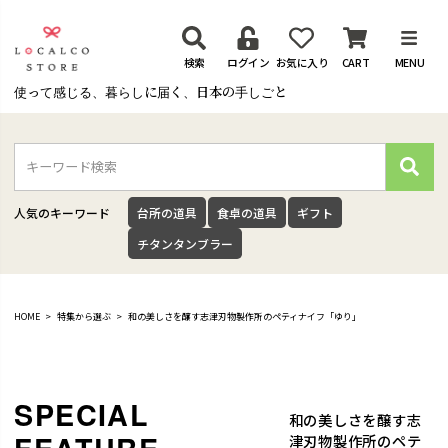
検索
ログイン
お気に入り
CART
MENU
使って感じる、暮らしに届く、日本の手しごと
検
索
人気のキーワード
台所の道具
食卓の道具
ギフト
チタンタンブラー
HOME
特集から選ぶ
和の美しさを醸す志津刃物製作所のペティナイフ「ゆり」
和の美しさを醸す志
津刃物製作所のペテ