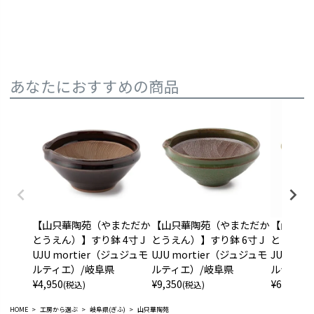
あなたにおすすめの商品
【山只華陶苑（やまただか
【山只華陶苑（やまただか
【山只華
とうえん）】すり鉢 4寸 J
とうえん）】すり鉢 6寸 J
とうえん）
UJU mortier（ジュジュモ
UJU mortier（ジュジュモ
JU mor
ルティエ）/岐阜県
ルティエ）/岐阜県
ルティエ
¥
4,950
¥
9,350
¥
6,050
(税込)
(税込)
(税
HOME
工房から選ぶ
岐阜県(ぎふ)
山只華陶苑