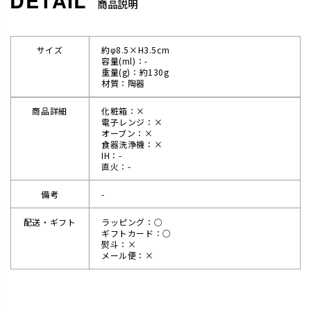
商品説明
サイズ
約φ8.5×H3.5cm
容量(ml)：-
重量(g)：約130g
材質：陶器
商品詳細
化粧箱：×
電子レンジ：×
オーブン：×
食器洗浄機：×
IH：-
直火：-
備考
-
配送・ギフト
ラッピング：○
ギフトカード：○
熨斗：×
メール便：×