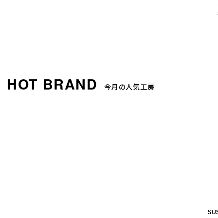
今月の人気工房
SUS
SUS