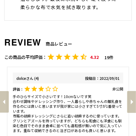
柔らかな布で水気を拭き取ります。
商品レビュー
4.32
19
dolce
4
投稿日
2022/09/01
非公開
手のひらサイズで小さいです！10cmないです笑

合わせ調味やドレッシング作り、一人暮らしや赤ちゃんの離乳食を
作るのには良いと思いますが我が家には小さすぎて5寸が1番使って
います。

市販の胡麻ドレッシングにさらに追い胡麻するのに使っています。

グリンとアズールを持っていますが、どちらも和食にも洋食にも馴
染む色目でそのまま食卓に並べても違和感が無いので気に入ってい
ます。重ねて収納できるのと注ぎ口があるのも良いと思います。