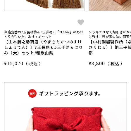
当店定番の7玉長柄箒＆5玉手箒に「はりみ」のちり
メッキではなく錫引きだか
とりが付いた、おすすめセット
に残す、我が家の味に銅玉子
【山本勝之助商店（やまもとかつのすけ
【中村銅器製作所（
しょうてん）】7玉長柄＆5玉手箒＆はり
さくじょ）】銅玉子焼
み（大）セット/和歌山県
都
¥
15,070
¥
8,800
税込
税込
ギフトラッピング承ります。
無料