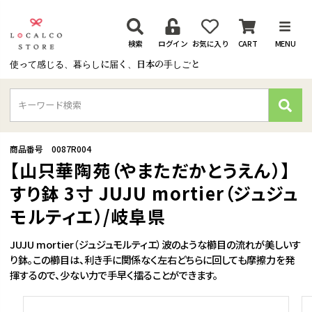
検索
ログイン
お気に入り
CART
MENU
使って感じる、暮らしに届く、日本の手しごと
検
索
商品番号
0087R004
【山只華陶苑（やまただかとうえん）】
すり鉢 3寸 JUJU mortier（ジュジュ
モルティエ）/岐阜県
JUJU mortier（ジュジュモルティエ）波のような櫛目の流れが美しいす
り鉢。この櫛目は、利き手に関係なく左右どちらに回しても摩擦力を発
揮するので、少ない力で手早く擂ることができます。