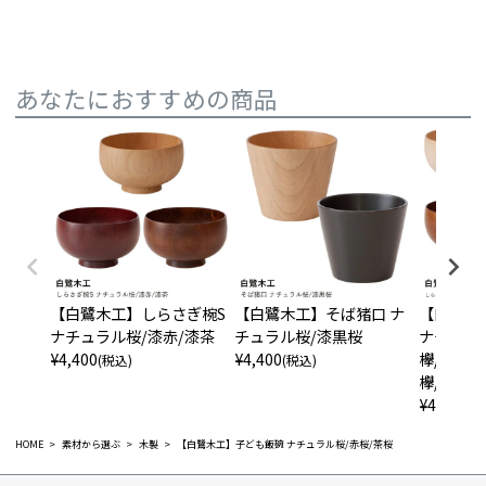
あなたにおすすめの商品
【白鷺木工】しらさぎ椀S
【白鷺木工】そば猪口 ナ
【白鷺木
ナチュラル桜/漆赤/漆茶
チュラル桜/漆黒桜
ナチュラ
¥
4,400
¥
4,400
欅/桜・
(税込)
(税込)
欅/桜
¥
4,950
(税
HOME
素材から選ぶ
木製
【白鷺木工】子ども飯碗 ナチュラル桜/赤桜/茶桜