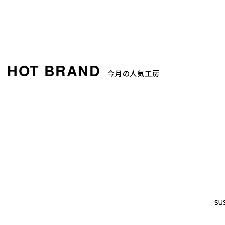
今月の人気工房
SUS
SUS