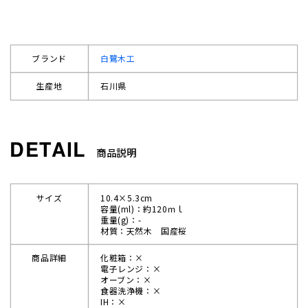
ブランド
白鷺木工
生産地
石川県
商品説明
サイズ
10.4×5.3cm
容量(ml)：約120ｍｌ
重量(g)：-
材質：天然木 国産桜
商品詳細
化粧箱：×
電子レンジ：×
オーブン：×
食器洗浄機：×
IH：×