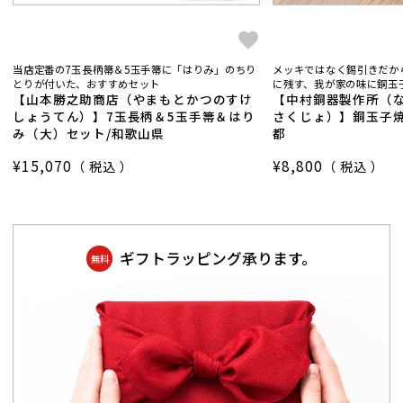
当店定番の7玉長柄箒＆5玉手箒に「はりみ」のちり
メッキではなく錫引きだか
とりが付いた、おすすめセット
に残す、我が家の味に銅玉子
【山本勝之助商店（やまもとかつのすけ
【中村銅器製作所（
しょうてん）】7玉長柄＆5玉手箒＆はり
さくじょ）】銅玉子焼
み（大）セット/和歌山県
都
¥
15,070
¥
8,800
税込
税込
ギフトラッピング承ります。
無料