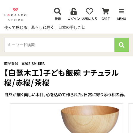
検索
ログイン
お気に入り
CART
MENU
使って感じる、暮らしに届く、日本の手しごと
検
索
商品番号
0202-SM-KRB
【白鷺木工】子ども飯碗 ナチュラル
桜/赤桜/茶桜
自然が描く美しい木目。心を込めて作られた、日常に寄り添う和の器。