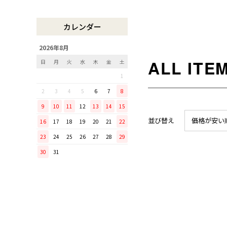
木曽のさわらで美味しいご飯
リンゴのための魅せるナイフ
カレンダー
『pomme』
「毎日納豆を食べていま
2026年8月
す！」という方に、ぜひ使っ
日
月
火
水
木
金
土
てほしい山只華陶苑の納豆鉢
1
調理から盛り付けまでこなす
「寿 菜箸」は、とても優秀
2
3
4
5
6
7
8
な台所道具！
9
10
11
12
13
14
15
和の美しさを醸す志津刃物製
並び替え
価格が安い
16
17
18
19
20
21
22
作所のペティナイフ「ゆり
23
24
25
26
27
28
29
ミニパンのお手入れ方法
30
31
ミニパン（大）で料理を楽し
もう！
ふわふわの卵焼きを焼こう！
刃物の日用品
無駄がなく、美しい鉄肌。
手放せなくなる“キッチン用