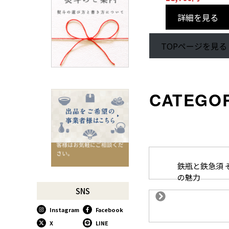
ろ
詳細を見る
SUSgalleryと過ごす至福の時
間
千切りピーラーで仕込んでみ
TOPページを見る
よう
星座マグでくつろぎのひとと
きを
コーヒーミルで格別な1杯を
味わう
行平鍋があればたいていのこ
とは大丈夫。
馬毛歯ブラシがオススメな理
由
お肉も野菜もキッチン鋏にお
鉄瓶と鉄急須 
任せ！
の魅力
お祝い事に欠かせない「ミニ
SNS
鏡開き」
Instagram
Facebook
使い込んで育てる道具、卵焼
き鍋
X
LINE