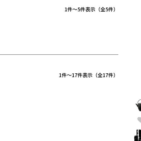
1
-
5
件表示
5
1
-
17
件表示
17
【
【
【
【
【
【
【
【
【
【
【
【
【
【B
【
【
【
艸
笠
山
子
子
子
子
心
心
間
間
心
笠
DY.
心
心
心