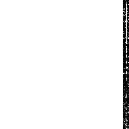
(そ
鋳
窯
房
房
房
房
工
工
造
造
工
鋳
（
工
工
工
う
所
吉
ラ
ラ
ラ
ラ
（
（
（
（
（
所
ー
（
（
（
う
（
屋
ト
ト
ト
ト
ゅ
ゅ
う
う
ゅ
（
ィ
ゅ
ゅ
ゅ
ま)
が
ー
ー
ー
ー
し
し
ん
ん
し
が
】
し
し
し
】
わ
小
ミ
ミ
ま
和
の
の
ゅ
ゅ
の
わ
BI
の
の
の
湯
ち
ッ
汁
汁
ま
急
う
う
ぞ
ぞ
う
ち
.
う
う
う
し/
う
ト
ブ
ク
ポ
須/
う
う
う
う
う
う
DC
う
う
う
鹿
う
中
ー
ア
ト
ス
】
】
南
南
】
う
0
】
】
】 
島
ょ
ッ
S/
S/
0.5
ン
ィ
ィ
鉄
鉄
ポ
ょ
カ
ポ
ポ
ィ
】
/1.
手/
ッ
ッ
使
注
こ
食
急
鉄
ト
】
ト
ト
ッ
笠
L
籐
平
丸
ば
た
一
に
egg
egg
玉/
笠
70
つ
玉/
丸
陸
ぼ/
筒/
う
び
が
ガ
ま
一
中
大
サ
陸
l/
ぼ/
サ
筒/
作
サ
サ
ど
心
食
ス
る
に
手
手
ズ
作
県
サ
ズ
サ
（
ズ/
ズ/
ま
や
を
魔
時
職
ラ
（
ズ
形
ズ
来
が
山
山
「
ぐ
や
を
で
の
在
在
ク
が
形
形
多
丸
わ
県
県
庫
庫
」
美
に
心
が
形
わ
切
切
¥
2,
へ
茶
茶
丸
り
れ
れ
使
窯
る
満
る
丸
丸
り
40
す
丸
れ
の
茶
ち
こ
『
す
は
は
ち
¥
¥
2,
5,
¥
¥
13
18
税
の
玉
壷
め
の
う
が
田
入
入
う
¥
14
〜
40
00
,2
,4
ズ
メ
メ
メ
め
鉄
し
牡
の
の
鉄
30
税
税
00
80
約
し
し
し
メ
瓶/
に
丹
つ
つ
末
〜
〜
税
分
の
つ
の
し
小
る
が
を
を
（
〜
（0.
納
細
納
の
（
呑
る
メ
メ
部
）
る“
注
る“
納
部