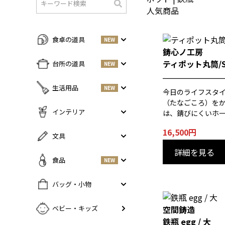
人気商品
検
索
食卓の道具
NEW
鋳心ノ工房
すべての商品をみる
ティポット丸筒/
台所の道具
NEW
皿・プレート
NEW
すべての商品をみる
生活用品
NEW
今日のライフスタ
丼・小鉢
調味料入れ
（たなごころ）を
お茶碗・汁椀
NEW
すべての商品をみる
インテリア
は、錆びにくいホ
鍋・フライパン
NEW
お箸・カトラリー
掃除道具
16,500円
調理器具
NEW
すべての商品をみる
文具
グラス・タンブラー
NEW
美容ケア
NEW
まな板・包丁
小物入れ
詳細を見る
マグ・カップ・ソーサー
ガーデニング
すべての商品をみる
食品
NEW
保存容器
香・ろうそく
トレイ・コースター・鍋しき
ペンケース
ふきん・布もの
花器
お弁当グッズ
すべての商品を見る
バッグ・小物
PCアクセサリー
その他キッチンツール
インテリア雑貨
酒器
調味料
NEW
その他
すべての商品をみる
空間鋳造
ベビー・キッズ
ポット・鉄瓶
コーヒー
NEW
鉄瓶 egg / 大
カバン・小物入れ