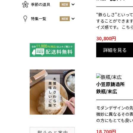
急須・湯呑
お酒
NEW
季節の道具
NEW
名刺入れ・カードケース
その他
お茶
NEW
“鉄らしさ”といっ
傘
すべての商品をみる
特集一覧
NEW
することができます
小物
春
イズ感です。 こち
NEW
すべての特集をみる
夏
30,800円
再入荷のご案内
NEW
秋
詳細を見る
よくある質問〈ほうき
NEW
冬
全般〉
棕櫚箒と江戸箒の選び
NEW
方
棕櫚箒と江戸箒の違い
NEW
小笠原鋳造所
江戸箒の特徴
NEW
鉄瓶/末広
棕櫚箒の特徴
NEW
箒で見直す暮らしの基
モダンデザインの先
NEW
準
微妙に異なるその
包丁のお手入れについて
の方にもとても良
ノスタルジックな肥前びーど
18,700円