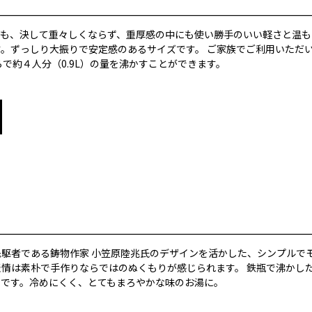
ても、決して重々しくならず、重厚感の中にも使い勝手のいい軽さと温
。ずっしり大振りで安定感のあるサイズです。 ご家族でご利用いただ
らで約４人分（0.9L）の量を沸かすことができます。
駆者である鋳物作家 小笠原陸兆氏のデザインを活かした、シンプルで
表情は素朴で手作りならではのぬくもりが感じられます。 鉄瓶で沸かし
いです。冷めにくく、とてもまろやかな味のお湯に。