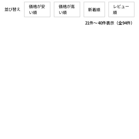
価格が安
価格が高
レビュー
並び替え
新着順
い順
い順
順
21
-
40
件表示
94