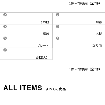
1
-
7
件表示
7
その他
陶器
磁器
木製
プレート
取り皿
お皿(大）
1
-
7
件表示
7
すべての商品