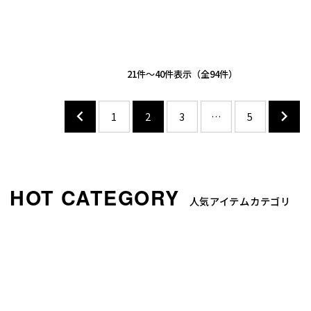
21
-
40
件表示
94
1
2
3
…
5
人気アイテムカテゴリ