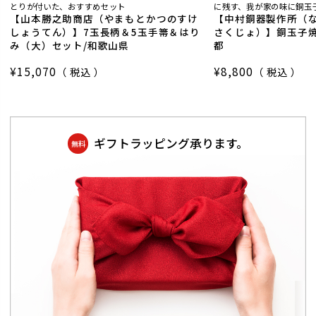
とりが付いた、おすすめセット
に残す、我が家の味に銅玉子
【山本勝之助商店（やまもとかつのすけ
【中村銅器製作所（
しょうてん）】7玉長柄＆5玉手箒＆はり
さくじょ）】銅玉子焼
み（大）セット/和歌山県
都
¥
15,070
¥
8,800
税込
税込
ギフトラッピング承ります。
無料