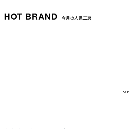
今月の人気工房
SUS
SUS