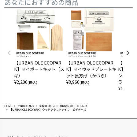
あなたにおすすめの商品
【URBAN OLE ECOPAR
【URBAN OLE ECOPAR
【URBAN
K】マイボートキット（ス
K】マイウッドプレートキ
K】ドッ
ギ）
ット長方形（かつら）
ンキット
¥
2,200
¥
3,960
ラ ）
(税込)
(税込)
¥
1,760
(税
HOME
工房から選ぶ
奈良県(なら)
URBAN OLE ECOPARK
【URBAN OLE ECOPARK】ウッドクラフトナイフ ビギナーズ