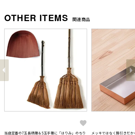
関連商品
前
へ
へ
次
当店定番の7玉長柄箒＆5玉手箒に「はりみ」のちり
メッキではなく錫引きだか