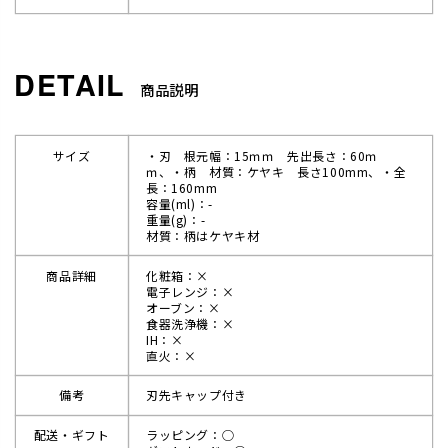
商品説明
サイズ
・刃 根元幅：15ｍｍ 先出長さ：60ｍ
ｍ、・柄 材質：ケヤキ 長さ100mm、・全
長：160mm
容量(ml)：-
重量(g)：-
材質：柄はケヤキ材
商品詳細
化粧箱：×
電子レンジ：×
オーブン：×
食器洗浄機：×
IH：×
直火：×
備考
刃先キャップ付き
配送・ギフト
ラッピング：◯