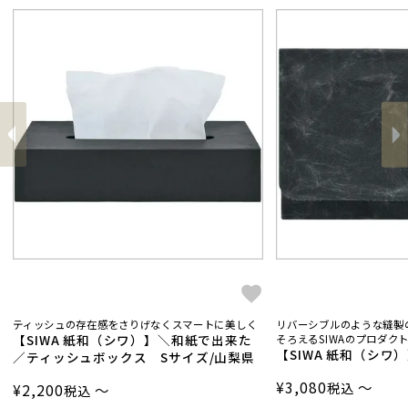
前
へ
へ
次
ティッシュの存在感をさりげなくスマートに美しく
リバーシブルのような縫製
【SIWA 紙和（シワ）】＼和紙で出来た
そろえるSIWAのプロダク
【SIWA 紙和（シワ
／ティッシュボックス Sサイズ/山梨県
¥
3,080
〜
税込
¥
2,200
〜
税込