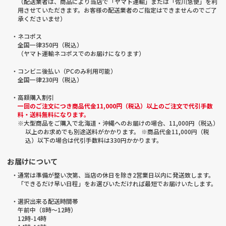
（配送業者は、商品により当店で「ヤマト運輸」または「佐川急便」を利
用させていただきます。お客様の配送業者のご指定はできませんのでご了
承くださいませ）
・ネコポス
全国一律350円（税込）
（ヤマト運輸ネコポスでのお届けになります）
・コンビニ後払い（PCのみ利用可能）
全国一律230円（税込）
・高額購入割引
一回のご注文につき商品代金11,000円（税込）以上のご注文で代引手数
料・送料無料になります。
※大型商品をご購入で北海道・沖縄へのお届けの場合、11,000円（税込）
以上のお求めでも別途送料がかかります。 ※商品代金11,000円（税
込）以下の場合は代引手数料は330円かかります。
お届けについて
・通常は準備が整い次第、当店の休日を除き2営業日以内に発送致します。
「できるだけ早い日程」をお選びいただければ最短でお届けいたします。
・選択出来る配送時間帯
午前中（8時～12時）
12時-14時