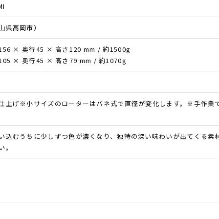
MI
山県高岡市）
6 × 奥行45 × 高さ120 mm / 約1500g
5 × 奥行45 × 高さ79 mm / 約1070g
仕上げ※小サイズのローターはバネ式で直径が変化します。※手作業
い込むうちに少しずつ色が濃くなり、独特の深い味わいが出てくる素
い。