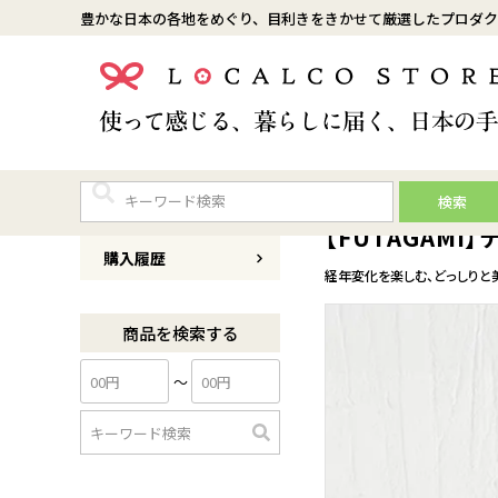
豊かな日本の各地をめぐり、目利きをきかせて厳選したプロダク
検索
商品番号
0201-FG-TAPECUTTE
【FUTAGAM
購入履歴
経年変化を楽しむ、どっしりと
商品を検索する
〜
検
索