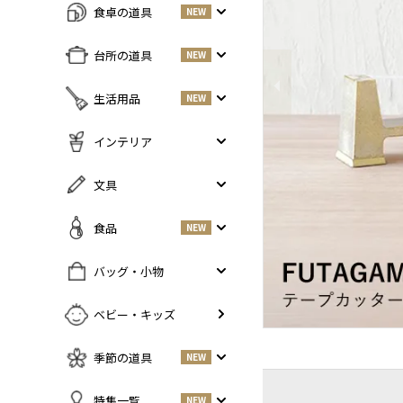
食卓の道具
NEW
Previous
すべての商品をみる
台所の道具
NEW
皿・プレート
NEW
すべての商品をみる
生活用品
NEW
丼・小鉢
調味料入れ
お茶碗・汁椀
NEW
すべての商品をみる
インテリア
鍋・フライパン
NEW
お箸・カトラリー
掃除道具
調理器具
NEW
すべての商品をみる
文具
グラス・タンブラー
NEW
美容ケア
NEW
まな板・包丁
小物入れ
マグ・カップ・ソーサー
ガーデニング
すべての商品をみる
食品
NEW
保存容器
香・ろうそく
トレイ・コースター・鍋しき
ペンケース
ふきん・布もの
花器
お弁当グッズ
すべての商品を見る
バッグ・小物
PCアクセサリー
その他キッチンツール
インテリア雑貨
酒器
調味料
NEW
その他
すべての商品をみる
ベビー・キッズ
ポット・鉄瓶
コーヒー
NEW
カバン・小物入れ
急須・湯呑
お酒
NEW
季節の道具
NEW
名刺入れ・カードケース
その他
お茶
NEW
傘
すべての商品をみる
特集一覧
NEW