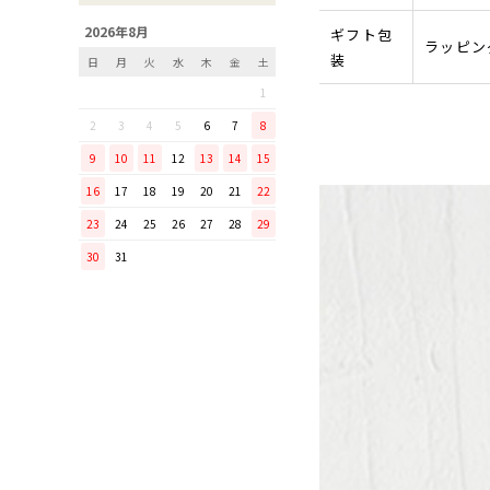
「毎日納豆を食べていま
2026年8月
ギフト包
ラッピング
す！」という方に、ぜひ使っ
装
日
月
火
水
木
金
土
てほしい山只華陶苑の納豆鉢
1
調理から盛り付けまでこなす
「寿 菜箸」は、とても優秀
2
3
4
5
6
7
8
な台所道具！
9
10
11
12
13
14
15
和の美しさを醸す志津刃物製
16
17
18
19
20
21
22
作所のペティナイフ「ゆり
23
24
25
26
27
28
29
ミニパンのお手入れ方法
30
31
ミニパン（大）で料理を楽し
もう！
ふわふわの卵焼きを焼こう！
刃物の日用品
無駄がなく、美しい鉄肌。
手放せなくなる“キッチン用
品”
material WOOD