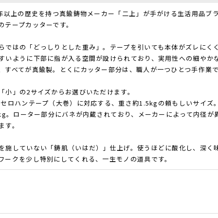
0年以上の歴史を持つ真鍮鋳物メーカー「二上」が手がける生活用品ブラン
のテープカッターです。
らではの「どっしりとした重み」。テープを引いても本体がズレにく
すいように下部に指が入る空間が設けられており、実用性への細やか
、すべてが真鍮製。とくにカッター部分は、職人が一つひとつ手作業
「小」の2サイズからお選びいただけます。
なセロハンテープ（大巻）に対応する、重さ約1.5kgの頼もしいサイズ
1kg。ローター部分にバネが内蔵されており、メーカーによって内径
ます。
を施していない「鋳肌（いはだ）」仕上げ。使うほどに酸化し、深く
ワークを少し特別にしてくれる、一生モノの道具です。