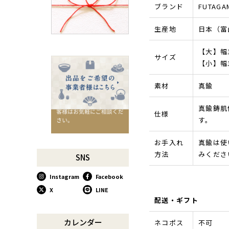
ブランド
FUTAGA
千切りピーラーで仕込んでみ
よう
生産地
日本（富
星座マグでくつろぎのひとと
きを
【大】幅15
コーヒーミルで格別な1杯を
サイズ
【小】幅10
味わう
行平鍋があればたいていのこ
素材
真鍮
とは大丈夫。
馬毛歯ブラシがオススメな理
真鍮鋳肌
仕様
由
す。
お肉も野菜もキッチン鋏にお
任せ！
お手入れ
真鍮は使
方法
みくださ
お祝い事に欠かせない「ミニ
SNS
鏡開き」
Instagram
Facebook
使い込んで育てる道具、卵焼
き鍋
X
LINE
配送・ギフト
木曽のさわらで美味しいご飯
リンゴのための魅せるナイフ
カレンダー
ネコポス
不可
『pomme』