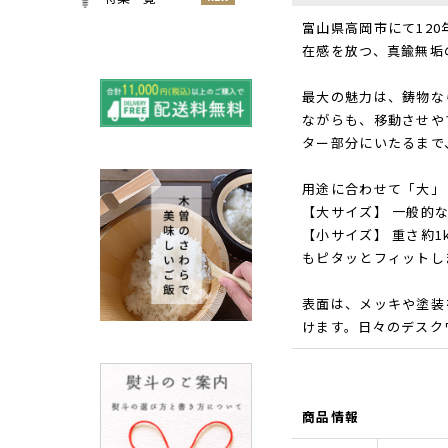
小物
春
NEW
富山県高岡市にて12
すべての特集をみる
在感を放つ、真鍮無垢
夏
再入荷のご案内
NEW
秋
最大の魅力は、鋳物な
よくある質問〈ほうき
NEW
冬
ながらも、移動させや
全般〉
ター部分にいたるまで
棕櫚箒と江戸箒の選び
NEW
方
用途に合わせて「大」
棕櫚箒と江戸箒の違い
NEW
【大サイズ】 一般的
江戸箒の特徴
NEW
【小サイズ】 重さ約
もピタッとフィットし
棕櫚箒の特徴
NEW
箒で見直す暮らしの基
NEW
表面は、メッキや塗装
準
けます。日々のデスク
包丁のお手入れについて
ノスタルジックな肥前びーど
ろ
SUSgalleryと過ごす至福の時
商品情報
間