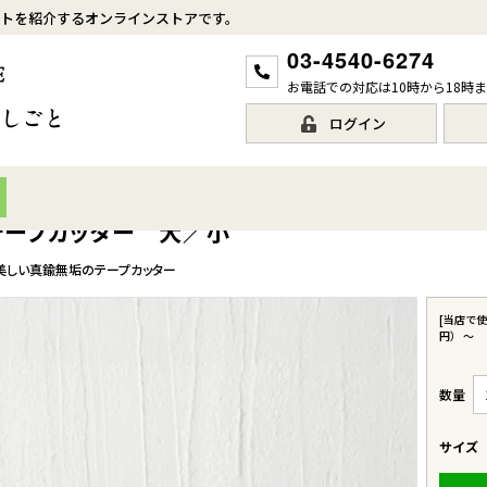
トを紹介するオンラインストアです。
03-4540-6274
お電話での対応は10時から18時
ログイン
R
I】テープカッター 大／小
美しい真鍮無垢のテープカッター
[当店で
円）
〜
サイズ