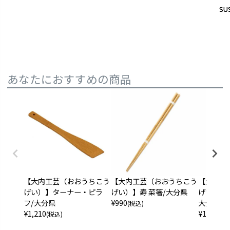
SUS
SUS
あなたにおすすめの商品
【大内工芸（おおうちこう
【大内工
【大内工芸（おおうちこう
げい）】寿 菜箸/大分県
げい）】丸
げい）】ターナー・ピラ
¥
990
大分県
フ/大分県
(税込)
¥
1,100
¥
1,210
(税
(税込)