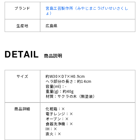
ブランド
宮島工芸製作所（みやじまこうげいせいさくし
ょ）
生産地
広島県
商品説明
サイズ
約W30×D7×H0.9cm
ヘラ部分の長さ：約14cm
容量(ml)：-
重量(g)：約40g
材質：サクラの木（無塗装）
商品詳細
化粧箱：×
電子レンジ：×
オーブン：×
食器洗浄機：×
IH：×
直火：×