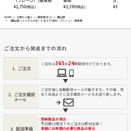
（プレーン）/岐阜県
阜県
ぎ/岐阜県
¥
2,750
¥
3,190
¥
3,190
(税込)
(税込)
(税
HOME
工房から選ぶ
岐阜県(ぎふ)
藤山窯
【藤山窯（とうざんがま）】丸マグ/粉引（プレーン）/岐阜県
ご注文から発送までの流れ
365
24
ご注文は
日
時間受付けております。
ご注文
ご注文後に自動配信メールが届きます。その後、改
ご注文確認
めて当店よりご注文確認メールをお送り致します。
メール
即納商品の場合
平日朝10時までのご注文は即日出荷！
配送準備
準備にお時間の必要な商品の場合