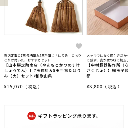
当店定番の7玉長柄箒＆5玉手箒に「はりみ」のちり
メッキではなく錫引きだか
とりが付いた、おすすめセット
に残す、我が家の味に銅玉子
【山本勝之助商店（やまもとかつのすけ
【中村銅器製作所（
しょうてん）】7玉長柄＆5玉手箒＆はり
さくじょ）】銅玉子焼
み（大）セット/和歌山県
都
¥
15,070
¥
8,800
税込
税込
ギフトラッピング承ります。
無料