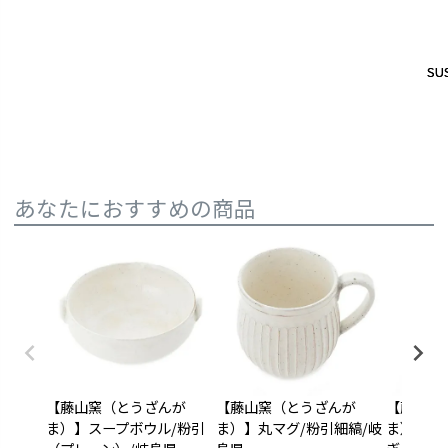
SUS
SUS
あなたにおすすめの商品
【藤山窯（とうざんが
【藤山窯（とうざんが
【藤山窯
ま）】スープボウル/粉引
ま）】丸マグ/粉引細縞/岐
ま）】丸