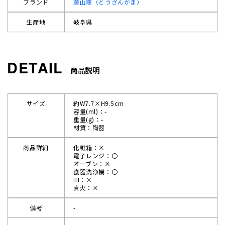
ブランド
藤山窯（とうざんがま）
生産地
岐阜県
商品説明
サイズ
約W7.7×H9.5cm
容量(ml)：-
重量(g)：-
材質：陶器
商品詳細
化粧箱：×
電子レンジ：〇
オーブン：×
食器洗浄機：〇
IH：×
直火：×
備考
-