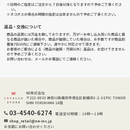
※日時のご指定はご注文から 7 日後以降となりますので予めご了承くださ
い。
※ネコポスの場合お時間の指定は出来ませんので予めご了承ください。
返品・交換について
商品の品質には万全を期しておりますが、万が一お申し込み頂いた商品と異
なる商品が届いた場合や、商品が破損していた場合は、お手数ですが商品到
着後7日以内にご連絡下さい。速やかに対応させて頂きます。
お客様のご都合による（商品の破損・汚損以外）返品は、お受けできません
ので予めご了承ください。
お問い合わせは、メールかお電話にてご連絡ください。
NE株式会社
〒222-0033
神奈川県横浜市港北区新横浜3-2-3 EPIC TOWER
SHIN YOKOHAMA 16階
03-4540-6274
電話受付時間：10時～18時
shop_retail@ne-inc.jp
お気軽にお問い合わせください