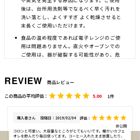
や臭気を発生する原因になります。ご使用
後は、台所用洗剤等でなるべく早く汚れを
洗い落とし、よくすすぎ よく乾燥させると
末長くご使用いただけます。
食品の温め程度であれば電子レンジのご使
用は問題ありません。直火やオーブンでの
ご使用は、器が破裂する可能性があり、危
険ですのでお止めください。
材質の特性で表面がざらついていたり、土
商品レビュー
に含まれる石分が膨張して小さな突起が出
ている場合がございます。気になる場合に
5.00
1
は、耐水ペーパー等で研磨してご使用くだ
さい。
購入者
投稿日
2019/02/04
非公開
コロンと可愛い。大容量なところがとてもいいです。暖かいカフェ
オレを飲んだり毎日使ってます。コーヒー入れたまま放置したり、