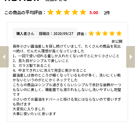
5.00
2
購入者
投稿日
2020/09/27
非公開
長年小さい醤油差しを探し続けていまして、たくさんの商品を見比
べ続け、だんだん理想が高くなっていました

1、一回で使い切れる量しか入れたくないのでとにかく小さいこと

2、見た目がシンプルで美しいこと

3、ガラス製であること

4、中まできれいに洗えて完全に乾かせること

醤油差しは首のところが細くなっているものが多く、洗いにくい乾
かないというのがとにかくネックでした

こちらの商品はシンプル過ぎるくらいシンプルで余計な装飾が一つ
もないのに美しく、機能面でも液だれもしないし洗いやすいし完璧
です

小さいのでお醤油をドバーッと掛ける気にはならないので使いすぎ
も防げます

大変気に入りました

大事に使いたいと思います