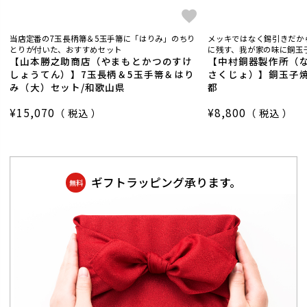
当店定番の7玉長柄箒＆5玉手箒に「はりみ」のちり
メッキではなく錫引きだか
とりが付いた、おすすめセット
に残す、我が家の味に銅玉子
【山本勝之助商店（やまもとかつのすけ
【中村銅器製作所（
しょうてん）】7玉長柄＆5玉手箒＆はり
さくじょ）】銅玉子焼
み（大）セット/和歌山県
都
¥
15,070
¥
8,800
税込
税込
ギフトラッピング承ります。
無料