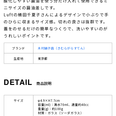
酸化しやすい醤油を使う分だけ入れて使用できるミ
ニサイズの醤油差しです。
Luftの桶田千夏子さんによるデザインで小ぶりで手
のひらに収まるサイズ感。切れの良さは抜群です。
蓋をのせるだけの簡単なつくりで、洗いやすいのが
うれしいポイントです。
ブランド
木村硝子店（きむらがらすてん）
生産地
東京都
商品説明
サイズ
φ4.9×H7.7cm
容量(ml)：満水70ml、適量約40cc
重量(g)：約100g
材質：ガラス（ソーダガラス）