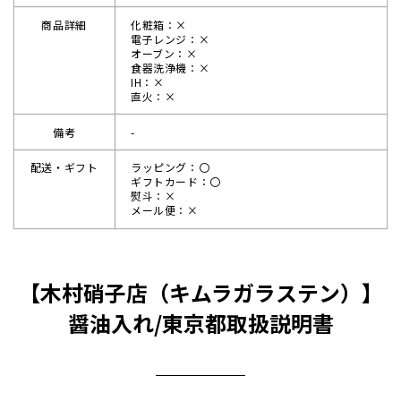
商品詳細
化粧箱：×
電子レンジ：×
オーブン：×
食器洗浄機：×
IH：×
直火：×
備考
-
配送・ギフト
ラッピング：〇
ギフトカード：〇
熨斗：×
メール便：×
【木村硝子店（キムラガラステン）】
醤油入れ/東京都取扱説明書