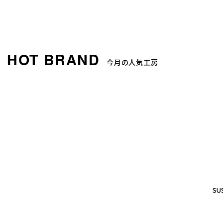
今月の人気工房
SUS
SUS