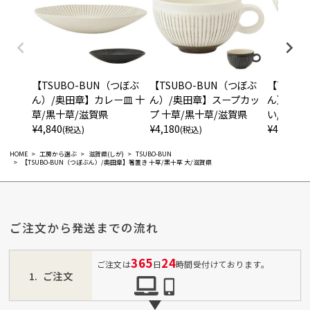
【TSUBO-BUN（つぼぶ
【TSUBO-BUN（つぼぶ
【TSUB
ん）/奥田章】カレー皿 十
ん）/奥田章】スープカッ
ん）/奥
草/黒十草/滋賀県
プ 十草/黒十草/滋賀県
い/滋賀県
¥
4,840
¥
4,180
¥
4,400
(税込)
(税込)
(税
HOME
工房から選ぶ
滋賀県(しが)
TSUBO-BUN
【TSUBO-BUN（つぼぶん）/奥田章】箸置き 十草/黒十草 大/滋賀県
ご注文から発送までの流れ
365
24
ご注文は
日
時間受付けております。
ご注文