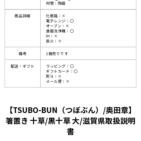
材質：陶器
商品詳細
化粧箱：×
電子レンジ：〇
オーブン：×
食器洗浄機：〇
IH：×
直火：×
備考
1個売りです
配送・ギフト
ラッピング：〇
ギフトカード：〇
熨斗：×
メール便：×
【TSUBO-BUN（つぼぶん）/奥田章】
箸置き 十草/黒十草 大/滋賀県取扱説明
書