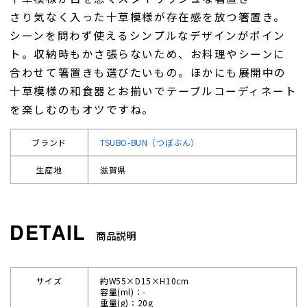
さり気なく入った十草模様が存在感を放つ箸置き。
シーンを問わず使えるシンプルなデザインがポイン
ト。収納時もかさ張らないため、お料理やシーンに
合わせて箸置きも選びたいもの。ほかにも展開中の
十草模様の和食器とお揃いでテーブルコーディネート
を楽しむのもオツですね。
ブランド
TSUBO-BUN（つぼぶん）
生産地
滋賀県
商品説明
サイズ
約W55×D15×H10cm
容量(ml)：-
重量(g)：20g