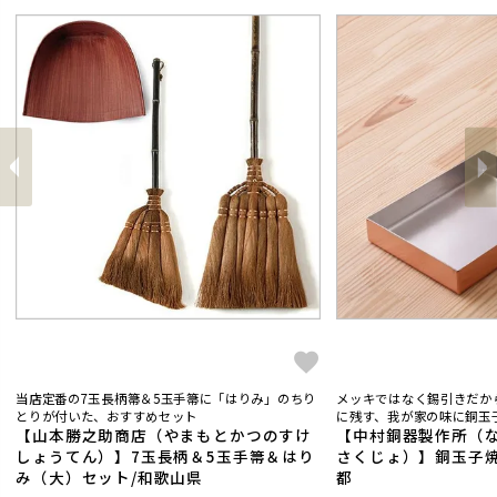
前
へ
へ
次
当店定番の7玉長柄箒＆5玉手箒に「はりみ」のちり
メッキではなく錫引きだか
とりが付いた、おすすめセット
に残す、我が家の味に銅玉子
【山本勝之助商店（やまもとかつのすけ
【中村銅器製作所（
しょうてん）】7玉長柄＆5玉手箒＆はり
さくじょ）】銅玉子焼
み（大）セット/和歌山県
都