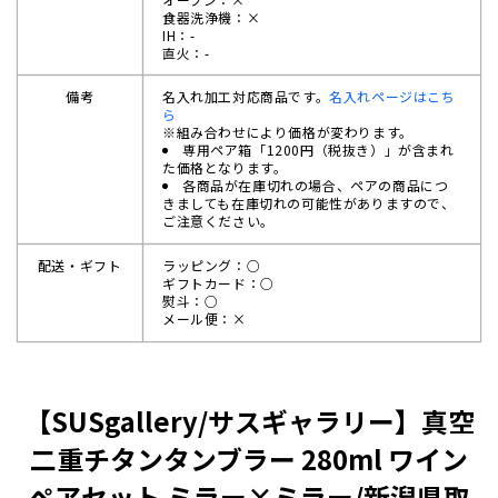
食器洗浄機：×
IH：-
直火：-
備考
名入れ加工対応商品です。
名入れページはこち
ら
※組み合わせにより価格が変わります。
専用ペア箱「1200円（税抜き）」が含まれ
た価格となります。
各商品が在庫切れの場合、ペアの商品につ
きましても在庫切れの可能性がありますので、
ご注意ください。
配送・ギフト
ラッピング：○
ギフトカード：○
熨斗：○
メール便：×
【SUSgallery/サスギャラリー】真空
二重チタンタンブラー 280ml ワイン
ペアセット ミラー×ミラー/新潟県取