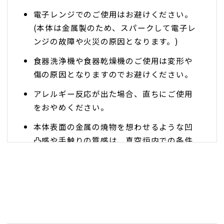
電子レンジでのご使用はお避けください。
(本体は金属製のため、スパークして電子レ
ンジの故障や火災の原因となります。)
食器洗浄機や食器乾燥機のご使用は変形や
傷の原因となりますのでお避けください。
アレルギー反応が出た場合、直ちにご使用
をおやめください。
本体表面の金属の焼物を想わせるような凹
凸感や手触りの質感は、真空炉内での条件
付によって生まれます。まれにざらつきな
どが強く出ることがあります。
チタンカップは、飲み口部分で内容器と外
容器が溶接接合されていますので、内部の
温度が飲み口から外部に伝わり、特に湿度