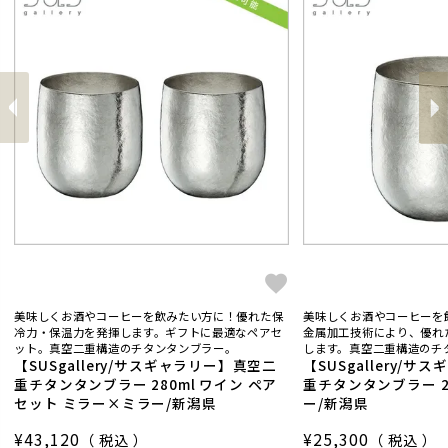
前
へ
へ
次
美味しくお酒やコーヒーを飲みたい方に！優れた保
美味しくお酒やコーヒーを
冷力・保温力を発揮します。ギフトに最適なペアセ
金属加工技術により、優れ
ット。真空二重構造のチタンタンブラー。
します。真空二重構造のチ
【SUSgallery/サスギャラリー】真空二
【SUSgallery/
重チタンタンブラー 280ml ワイン ペア
重チタンタンブラー 28
セット ミラー×ミラー/新潟県
ー/新潟県
¥
43,120
¥
25,300
税込
税込