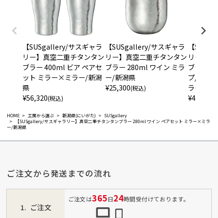
【SUSgallery/サスギャラ
【SUSgallery/サスギャラ
【SUSga
リー】真空二重チタンタン
リー】真空二重チタンタン
リー】真
ブラー 400ml ビア ペアセ
ブラー 280ml ワイン ミラ
ブラー 2
ット ミラー×ミラー/新潟
ー/新潟県
プ/ペア
県
¥
25,300
ラー/新
(税込)
¥
56,320
¥
40,920
(税込)
(
HOME
工房から選ぶ
新潟県(にいがた)
SUSgallery
【SUSgallery/サスギャラリー】真空二重チタンタンブラー 280ml ワイン ペアセット ミラー×ミラ
ー/新潟県
ご注文から発送までの流れ
365
24
ご注文は
日
時間受付けております。
ご注文