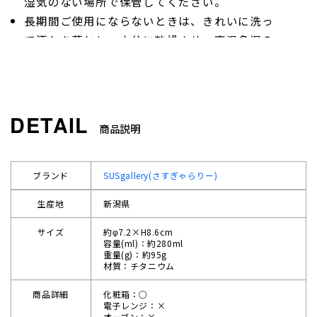
湿気のない場所で保管してください。
長期間ご使用にならないときは、きれいに洗っ
て汚れを落とし、十分に乾燥させ、高温多湿の
場所を避けて保管してください。 食器棚等の匂
い移りを防ぐ意味で、口元を上にして保管する
ことをおすすめします。
商品説明
ブランド
SUSgallery(さすぎゃらりー)
生産地
新潟県
サイズ
約φ7.2×H8.6cm
容量(ml)：約280ml
重量(g)：約95g
材質：チタニウム
商品詳細
化粧箱：○
電子レンジ：×
オーブン：×