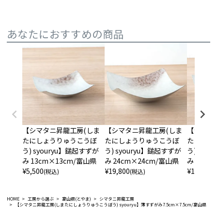
あなたにおすすめの商品
【シマタニ昇龍工房(しま
【シマタニ昇龍工房(しま
【シマタ
たにしょうりゅうこうぼ
たにしょうりゅうこうぼ
たにしょ
う) syouryu】鎚起すずが
う) syouryu】鎚起すずが
う) syo
み 13cm×13cm/富山県
み 24cm×24cm/富山県
み 18cm
¥
5,500
¥
19,800
¥
11,000
(税込)
(税込)
(
HOME
工房から選ぶ
富山県(とやま)
シマタニ昇龍工房
【シマタニ昇龍工房(しまたにしょうりゅうこうぼう) syouryu】薄すずがみ7.5cm×7.5cm/富山県