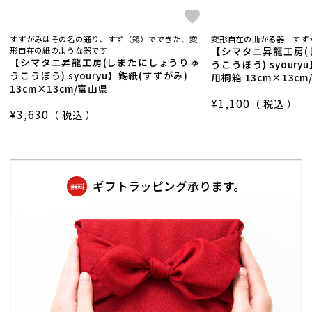
すずがみはその名の通り、すず（錫）でできた、変
変形自在の曲がる器「すず
【シマタニ昇龍工房(
形自在の紙のような器です
【シマタニ昇龍工房(しまたにしょうりゅ
うこうぼう) syoury
うこうぼう) syouryu】錫紙(すずがみ)
用桐箱 13cm×13c
13cm×13cm/富山県
¥
1,100
税込
¥
3,630
税込
ギフトラッピング承ります。
無料