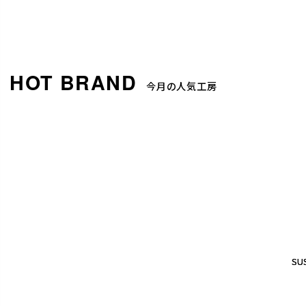
今月の人気工房
SUS
SUS