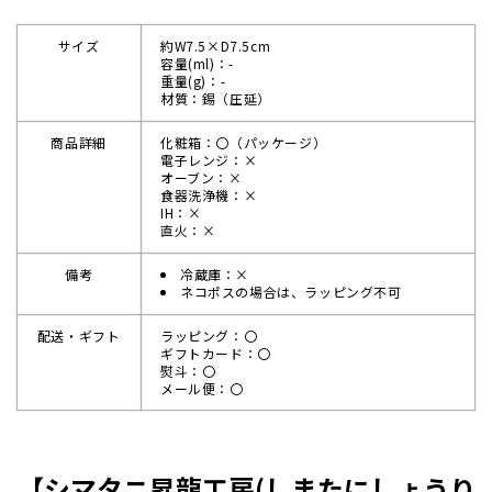
サイズ
約W7.5×D7.5cm
容量(ml)：-
重量(g)：-
材質：錫（圧延）
商品詳細
化粧箱：〇（パッケージ）
電子レンジ：×
オーブン：×
食器洗浄機：×
IH：×
直火：×
備考
冷蔵庫：×
ネコポスの場合は、ラッピング不可
配送・ギフト
ラッピング：〇
ギフトカード：〇
熨斗：〇
メール便：〇
【シマタニ昇龍工房(しまたにしょうり