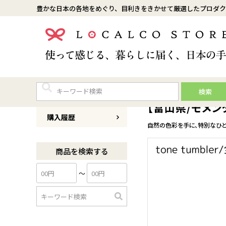
豊かな日本の各地をめぐり、目利きをきかせて厳選したプロダク
検索
商品番号
0069R010
【富山県/モメンタム
購入履歴
自然の色彩を手に、特別なひととき
商品を検索する
〜
検
索