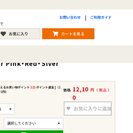
お問い合わせ
ご利用ガイド
まで
お気に入り
カートを見る
Pink・Red・Slver
使えるお買い物ポイント
121
ポイント進呈 ]（1
12,10
価格
税込
=1円）
0
お気に入りに追加