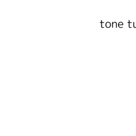
沖縄のものづくり
NAGAE＋
名入れ特集
ギフトラッピングを希望され
る方へ
熨斗のご案内