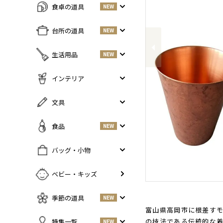
食卓の道具
NEW
Previous
すべての商品をみる
台所の道具
NEW
皿・プレート
NEW
すべての商品をみる
生活用品
NEW
丼・小鉢
調味料入れ
お茶碗・汁椀
NEW
すべての商品をみる
インテリア
鍋・フライパン
NEW
お箸・カトラリー
掃除道具
調理器具
NEW
すべての商品をみる
文具
グラス・タンブラー
NEW
美容ケア
NEW
まな板・包丁
小物入れ
マグ・カップ・ソーサー
ガーデニング
すべての商品をみる
食品
NEW
保存容器
香・ろうそく
トレイ・コースター・鍋しき
ペンケース
ふきん・布もの
花器
お弁当グッズ
すべての商品を見る
バッグ・小物
PCアクセサリー
その他キッチンツール
インテリア雑貨
酒器
調味料
NEW
その他
すべての商品をみる
ベビー・キッズ
ポット・鉄瓶
コーヒー
NEW
カバン・小物入れ
急須・湯呑
お酒
NEW
季節の道具
NEW
名刺入れ・カードケース
その他
お茶
NEW
富山県高岡市に根差すモメ
傘
すべての商品をみる
の技法である伝統的な着色技
特集一覧
NEW