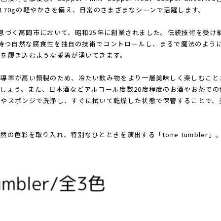
ズに170gの軽やかさを備え、日常のさまざまなシーンで活躍します。
伝統が息づく高岡市において、昭和25年に創業されました。伝統技術を受
rは、銅の持つ自然な腐食性を独自の技術でコントロールし、まるで魔法の
ムを履き込むような愛着が湧いてきます。
伝導率が高い銅製のため、冷たい飲み物をより一層美味しく楽しむこと
しょう。また、日本酒などアルコール度数20度程度のお酒やお茶での
布やスポンジで洗浄し、すぐに拭いて乾燥した状態で保管することで、
。
の色彩を取り入れ、特別なひとときを演出する「tone tumbler」