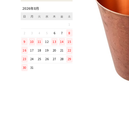
「毎日納豆を食べていま
2026年8月
す！」という方に、ぜひ使っ
日
月
火
水
木
金
土
てほしい山只華陶苑の納豆鉢
1
調理から盛り付けまでこなす
「寿 菜箸」は、とても優秀
2
3
4
5
6
7
8
な台所道具！
9
10
11
12
13
14
15
和の美しさを醸す志津刃物製
16
17
18
19
20
21
22
作所のペティナイフ「ゆり
23
24
25
26
27
28
29
ミニパンのお手入れ方法
30
31
ミニパン（大）で料理を楽し
もう！
ふわふわの卵焼きを焼こう！
刃物の日用品
無駄がなく、美しい鉄肌。
手放せなくなる“キッチン用
品”
material WOOD