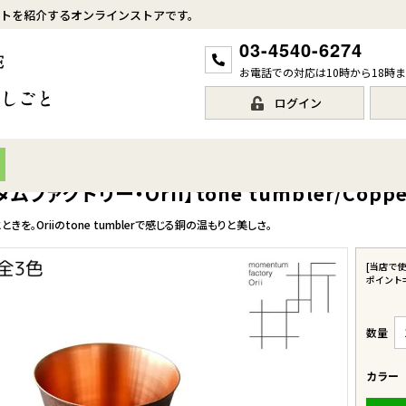
トを紹介するオンラインストアです。
03-4540-6274
お電話での対応は10時から18時
ログイン
ファクトリー・Orii】tone tumbler/Copper 
を。Oriiのtone tumblerで感じる銅の温もりと美しさ。
[当店で
ポイント
カラー