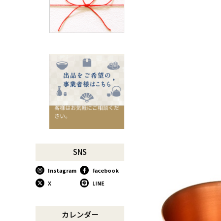
千切りピーラーで仕込んでみ
よう
星座マグでくつろぎのひとと
きを
コーヒーミルで格別な1杯を
味わう
行平鍋があればたいていのこ
とは大丈夫。
馬毛歯ブラシがオススメな理
由
お肉も野菜もキッチン鋏にお
任せ！
お祝い事に欠かせない「ミニ
SNS
鏡開き」
Instagram
Facebook
使い込んで育てる道具、卵焼
き鍋
X
LINE
木曽のさわらで美味しいご飯
リンゴのための魅せるナイフ
カレンダー
『pomme』