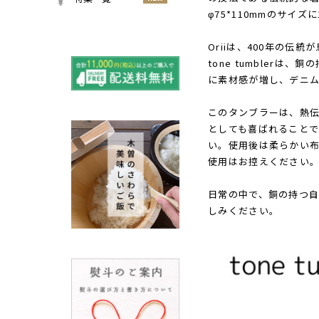
小物
φ75*110mmのサイ
春
NEW
すべての特集をみる
夏
Oriiは、400年の
再入荷のご案内
NEW
秋
tone tumble
よくある質問〈ほうき
に素材感が増し、デニ
NEW
冬
全般〉
棕櫚箒と江戸箒の選び
このタンブラーは、熱
NEW
方
としても喜ばれることで
棕櫚箒と江戸箒の違い
NEW
い。使用後は柔らかい
使用はお控えください
江戸箒の特徴
NEW
棕櫚箒の特徴
NEW
日常の中で、銅の持つ自然
箒で見直す暮らしの基
しみください。
NEW
準
包丁のお手入れについて
ノスタルジックな肥前びーど
ろ
SUSgalleryと過ごす至福の時
間