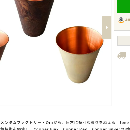
a
Next
ンタムファクトリー・Oriiから、日常に特別な彩りを添える「tone t
術を駆使し、Copper Pink、Copper Red、Copper Sil