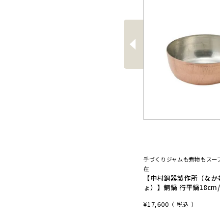
前
へ
手づくりジャムも煮物もスー
在
【中村銅器製作所（なか
ょ）】銅鍋 行平鍋18cm
¥
17,600
税込