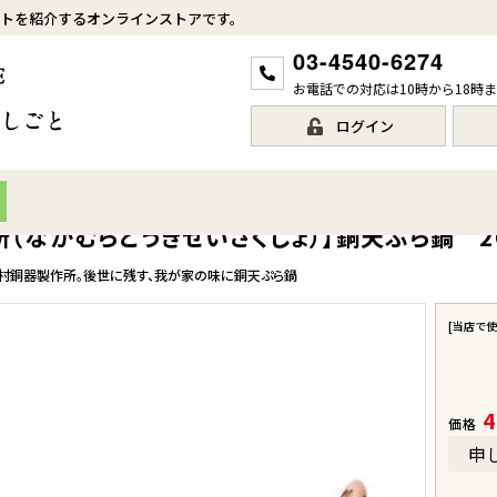
トを紹介するオンラインストアです。
03-4540-6274
お電話での対応は10時から18時
ログイン
（なかむらどうきせいさくじょ）】銅天ぷら鍋 2
中村銅器製作所。後世に残す、我が家の味に銅天ぷら鍋
[当店で
4
価格
申