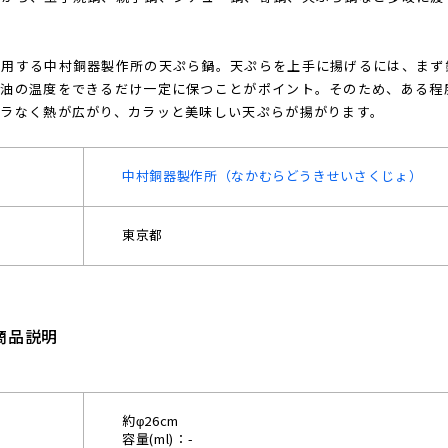
愛用する中村銅器製作所の天ぷら鍋。天ぷらを上手に揚げるには、まず
油の温度をできるだけ一定に保つことがポイント。そのため、ある程
ムラなく熱が広がり、カラッと美味しい天ぷらが揚がります。
中村銅器製作所（なかむらどうきせいさくじょ）
東京都
商品説明
約φ26cm
容量(ml)：-