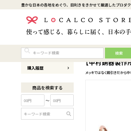
豊かな日本の各地をめぐり、目利きをきかせて厳選したプロダク
検索
商品番号
0086R008
【中村銅器製作所
購入履歴
メッキではなく錫引きだから
商品を検索する
〜
検
索