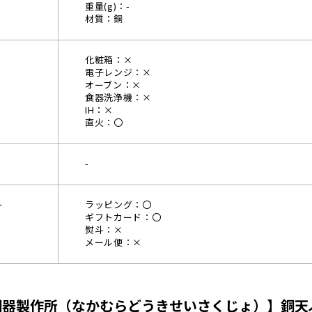
重量(g)：-
材質：銅
化粧箱：×
電子レンジ：×
オーブン：×
食器洗浄機：×
IH：×
直火：〇
-
ト
ラッピング：〇
ギフトカード：〇
熨斗：×
メール便：×
器製作所（なかむらどうきせいさくじょ）】銅天ぷ