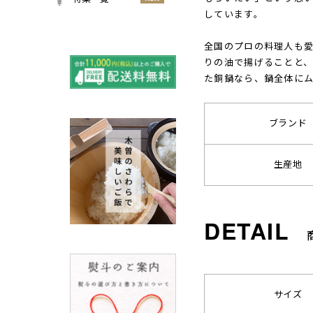
小物
しています。
春
NEW
すべての特集をみる
夏
全国のプロの料理人も
再入荷のご案内
NEW
秋
りの油で揚げることと、
よくある質問〈ほうき
た銅鍋なら、鍋全体に
NEW
冬
全般〉
棕櫚箒と江戸箒の選び
NEW
方
ブランド
棕櫚箒と江戸箒の違い
NEW
江戸箒の特徴
NEW
生産地
棕櫚箒の特徴
NEW
箒で見直す暮らしの基
NEW
準
包丁のお手入れについて
ノスタルジックな肥前びーど
ろ
SUSgalleryと過ごす至福の時
サイズ
間