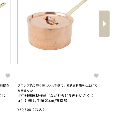
へ
次
ち時間を
ブロンズ色に輝く美しい片手鍋で、煮込み料理を仕上げて
メッキで
みませんか
す、我が
くじ
【中村銅器製作所（なかむらどうきせいさくじ
【中村
ょ）】銅 片手鍋 21cm/東京都
ょ）】
¥
60,500
¥
8,800
税込