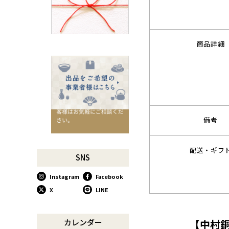
千切りピーラーで仕込んでみ
よう
星座マグでくつろぎのひとと
きを
商品詳細
コーヒーミルで格別な1杯を
味わう
行平鍋があればたいていのこ
とは大丈夫。
馬毛歯ブラシがオススメな理
由
備考
お肉も野菜もキッチン鋏にお
任せ！
配送・ギフ
お祝い事に欠かせない「ミニ
SNS
鏡開き」
Instagram
Facebook
使い込んで育てる道具、卵焼
き鍋
X
LINE
木曽のさわらで美味しいご飯
リンゴのための魅せるナイフ
【中村銅
カレンダー
『pomme』