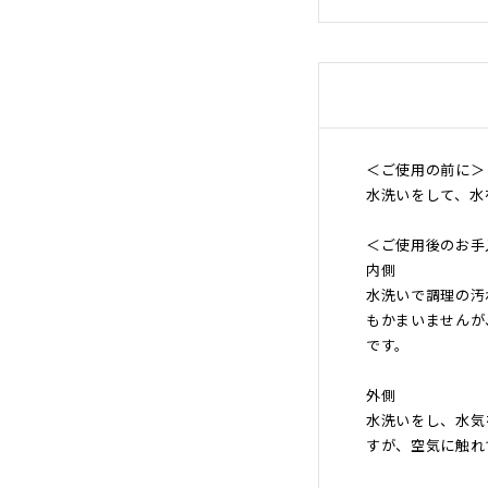
沖縄のものづくり
NAGAE＋
名入れ特集
ギフトラッピングを希望され
る方へ
熨斗のご案内
＜ご使用の前に＞
水洗いをして、水
＜ご使用後のお手
内側
水洗いで調理の汚
もかまいませんが
です。
外側
水洗いをし、水気
すが、空気に触れ