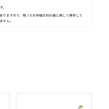
す。
ありますので、残ったお料理は別の器に移して保存して
ません。
、有毒と教えられてきましたが、厚生省の研究により無害
側に「緑青」が出てしまった、というような場合でも、普