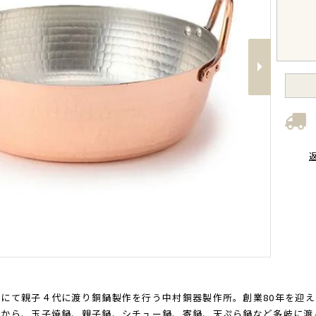
Next
にて親子４代に渡り銅鍋製作を行う中村銅器製作所。創業80年を迎
いから、玉子焼鍋、親子鍋、シチュー鍋、寄鍋、天ぷら鍋など多岐に渡