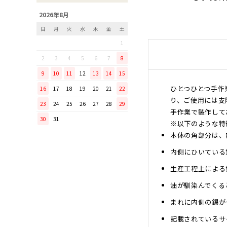
「毎日納豆を食べていま
2026年8月
す！」という方に、ぜひ使っ
日
月
火
水
木
金
土
てほしい山只華陶苑の納豆鉢
1
調理から盛り付けまでこなす
「寿 菜箸」は、とても優秀
2
3
4
5
6
7
8
な台所道具！
9
10
11
12
13
14
15
和の美しさを醸す志津刃物製
ひとつひとつ手作
16
17
18
19
20
21
22
作所のペティナイフ「ゆり
り、ご使用には支
23
24
25
26
27
28
29
ミニパンのお手入れ方法
手作業で製作して
30
31
ミニパン（大）で料理を楽し
※以下のような特
もう！
本体の角部分は、
ふわふわの卵焼きを焼こう！
内側にひいている
刃物の日用品
生産工程上による
無駄がなく、美しい鉄肌。
油が馴染んでくる
手放せなくなる“キッチン用
品”
まれに内側の錫が
material WOOD
記載されているサ