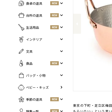
食卓の道具
NEW
Previous
すべての商品をみる
台所の道具
NEW
皿・プレート
NEW
すべての商品をみる
生活用品
NEW
丼・小鉢
調味料入れ
お茶碗・汁椀
NEW
すべての商品をみる
インテリア
鍋・フライパン
NEW
お箸・カトラリー
掃除道具
調理器具
NEW
すべての商品をみる
文具
グラス・タンブラー
NEW
美容ケア
NEW
まな板・包丁
小物入れ
マグ・カップ・ソーサー
ガーデニング
すべての商品をみる
食品
NEW
保存容器
香・ろうそく
トレイ・コースター・鍋しき
ペンケース
ふきん・布もの
花器
お弁当グッズ
すべての商品を見る
バッグ・小物
PCアクセサリー
その他キッチンツール
インテリア雑貨
酒器
調味料
NEW
その他
すべての商品をみる
ベビー・キッズ
ポット・鉄瓶
コーヒー
NEW
カバン・小物入れ
急須・湯呑
お酒
NEW
季節の道具
NEW
名刺入れ・カードケース
その他
お茶
NEW
東京の下町・足立区梅田
傘
すべての商品をみる
もらいたい」という思
特集一覧
NEW