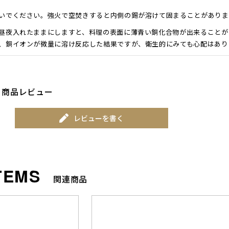
いでください。強火で空焚きすると内側の錫が溶けて固まることがありま
昼夜入れたままにしますと、料理の表面に薄青い銅化合物が出来ることが
、銅イオンが微量に溶け反応した結果ですが、衛生的にみても心配はあり
しておりません。
商品レビュー
放置しておくと銅の表面に銅の錆「緑青」が出ます。 「緑青」は長い間
。(社団法人日本銅センター資料による) しばらく使わずにいたら鍋の内
レビューを書く
のと同じ感覚で洗い落してください。そのままご使用になれます。
関連商品