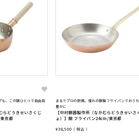
プも、この鍋ひとつで自由自
まるでプロの厨房。憧れの銅製フライパンでおう
豊かに
むらどうきせいさくじ
【中村銅器製作所（なかむらどうきせいさ
/東京都
ょ）】銅 フライパン24cm/東京都
¥
38,500
税込