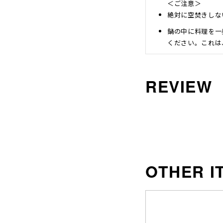
＜ご注意＞
絶対に空焚きしな
鍋の中に料理を一
ください。これは
IH調理器に対応
＜緑青について＞
湿り気の多い所に
と認定されました
通に汚れを落とす