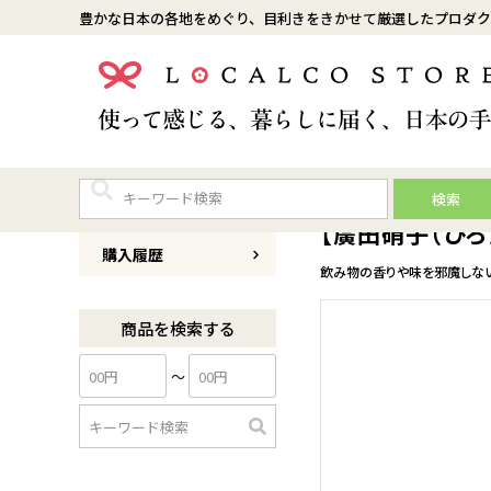
豊かな日本の各地をめぐり、目利きをきかせて厳選したプロダク
検索
商品番号
0138K027
【廣田硝子（ひろ
購入履歴
飲み物の香りや味を邪魔しな
商品を検索する
〜
検
索