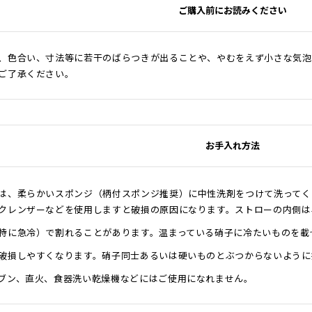
ご購入前にお読みください
、色合い、寸法等に若干のばらつきが出ることや、やむをえず小さな気泡
ご了承ください。
お手入れ方法
は、柔らかいスポンジ（柄付スポンジ推奨）に中性洗剤をつけて洗ってく
クレンザーなどを使用しますと破損の原因になります。ストローの内側は
特に急冷）で割れることがあります。温まっている硝子に冷たいものを載
破損しやすくなります。硝子同士あるいは硬いものとぶつからないように
ブン、直火、食器洗い乾燥機などにはご使用になれません。