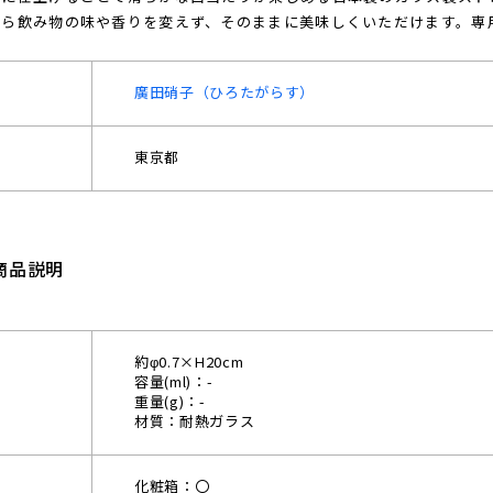
から飲み物の味や香りを変えず、そのままに美味しくいただけます。専
廣田硝子（ひろたがらす）
東京都
商品説明
約φ0.7×H20cm
容量(ml)：-
重量(g)：-
材質：耐熱ガラス
化粧箱：〇