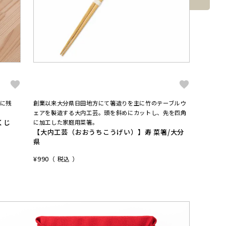
に残
創業以来大分県日田地方にて箸造りを主に竹のテーブルウ
プロが愛
【大矢
ェアを製造する大内工芸。頭を斜めにカットし、先を四角
くじ
4番両
に加工した家庭用菜箸。
【大内工芸（おおうちこうげい）】寿 菜箸/大分
¥
10,45
県
¥
990
税込