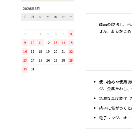
「毎日納豆を食べていま
2026年8月
す！」という方に、ぜひ使っ
日
月
火
水
木
金
土
てほしい山只華陶苑の納豆鉢
商品の製法上、形
1
調理から盛り付けまでこなす
せん。あらかじめ
「寿 菜箸」は、とても優秀
2
3
4
5
6
7
8
な台所道具！
9
10
11
12
13
14
15
和の美しさを醸す志津刃物製
16
17
18
19
20
21
22
作所のペティナイフ「ゆり
23
24
25
26
27
28
29
ミニパンのお手入れ方法
30
31
ミニパン（大）で料理を楽し
もう！
使い始めや使用後
ふわふわの卵焼きを焼こう！
ジ、金属たわし、
刃物の日用品
急激な温度変化（
無駄がなく、美しい鉄肌。
硝子に傷がつくと
手放せなくなる“キッチン用
品”
電子レンジ、オー
material WOOD