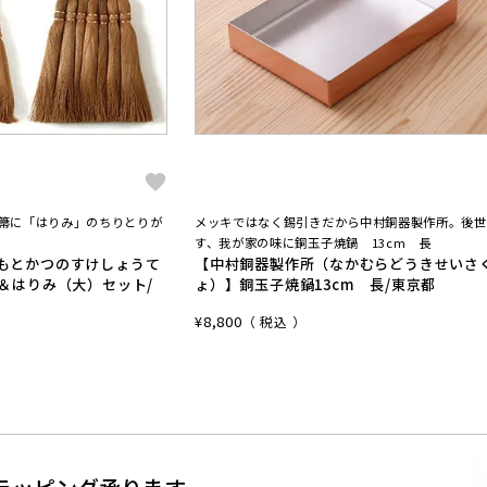
手箒に「はりみ」のちりとりが
メッキではなく錫引きだから中村銅器製作所。後世
す、我が家の味に銅玉子焼鍋 13cm 長
もとかつのすけしょうて
【中村銅器製作所（なかむらどうきせいさ
＆はりみ（大）セット/
ょ）】銅玉子焼鍋13cm 長/東京都
¥
8,800
税込