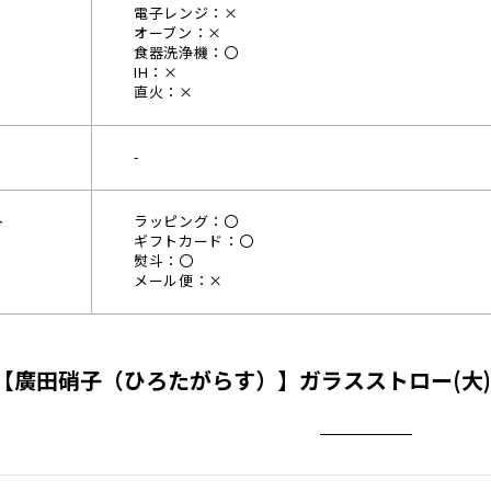
電子レンジ：×
オーブン：×
食器洗浄機：〇
IH：×
直火：×
-
ト
ラッピング：〇
ギフトカード：〇
熨斗：〇
メール便：×
【廣田硝子（ひろたがらす）】ガラスストロー(大) 