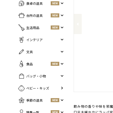
食卓の道具
NEW
Previous
すべての商品をみる
台所の道具
NEW
皿・プレート
NEW
すべての商品をみる
生活用品
NEW
丼・小鉢
調味料入れ
お茶碗・汁椀
NEW
すべての商品をみる
インテリア
鍋・フライパン
NEW
お箸・カトラリー
掃除道具
調理器具
NEW
すべての商品をみる
文具
グラス・タンブラー
NEW
美容ケア
NEW
まな板・包丁
小物入れ
マグ・カップ・ソーサー
ガーデニング
すべての商品をみる
食品
NEW
保存容器
香・ろうそく
トレイ・コースター・鍋しき
ペンケース
ふきん・布もの
花器
お弁当グッズ
すべての商品を見る
バッグ・小物
PCアクセサリー
その他キッチンツール
インテリア雑貨
酒器
調味料
NEW
その他
すべての商品をみる
ベビー・キッズ
ポット・鉄瓶
コーヒー
NEW
カバン・小物入れ
急須・湯呑
お酒
NEW
季節の道具
NEW
名刺入れ・カードケース
その他
お茶
NEW
飲み物の香りや味を邪
傘
すべての商品をみる
口元を緩やかにラッパ
特集一覧
NEW