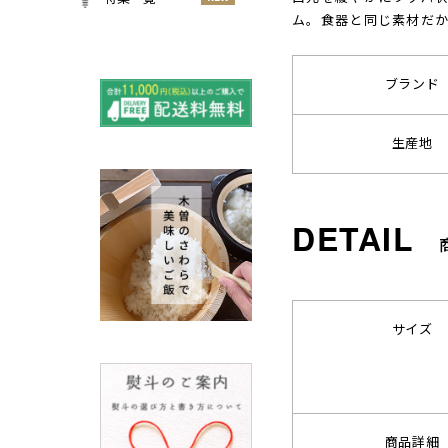
小物
ム。食器と同じ素材だ
春
NEW
すべての特集をみる
夏
再入荷のご案内
NEW
ブランド
秋
よくある質問〈ほうき
NEW
冬
全般〉
生産地
棕櫚箒と江戸箒の選び
NEW
方
棕櫚箒と江戸箒の違い
NEW
江戸箒の特徴
NEW
棕櫚箒の特徴
NEW
箒で見直す暮らしの基
NEW
準
サイズ
包丁のお手入れについて
ノスタルジックな肥前びーど
ろ
SUSgalleryと過ごす至福の時
間
商品詳細