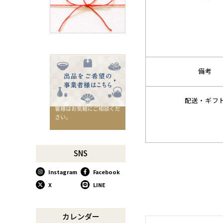
千切りピーラーで仕込んでみ
よう
星座マグでくつろぎのひとと
きを
コーヒーミルで格別な1杯を
味わう
備考
行平鍋があればたいていのこ
とは大丈夫。
配送・ギフ
馬毛歯ブラシがオススメな理
由
お肉も野菜もキッチン鋏にお
任せ！
お祝い事に欠かせない「ミニ
SNS
鏡開き」
Instagram
Facebook
使い込んで育てる道具、卵焼
き鍋
X
LINE
木曽のさわらで美味しいご飯
リンゴのための魅せるナイフ
カレンダー
『pomme』