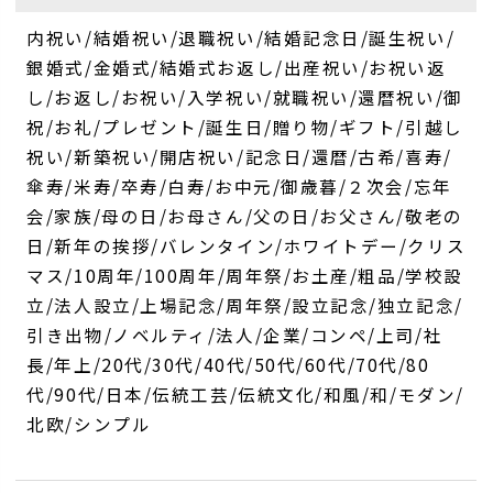
内祝い/結婚祝い/退職祝い/結婚記念日/誕生祝い/
銀婚式/金婚式/結婚式お返し/出産祝い/お祝い返
し/お返し/お祝い/入学祝い/就職祝い/還暦祝い/御
祝/お礼/プレゼント/誕生日/贈り物/ギフト/引越し
祝い/新築祝い/開店祝い/記念日/還暦/古希/喜寿/
傘寿/米寿/卒寿/白寿/お中元/御歳暮/２次会/忘年
会/家族/母の日/お母さん/父の日/お父さん/敬老の
日/新年の挨拶/バレンタイン/ホワイトデー/クリス
マス/10周年/100周年/周年祭/お土産/粗品/学校設
立/法人設立/上場記念/周年祭/設立記念/独立記念/
引き出物/ノベルティ/法人/企業/コンペ/上司/社
長/年上/20代/30代/40代/50代/60代/70代/80
代/90代/日本/伝統工芸/伝統文化/和風/和/モダン/
北欧/シンプル