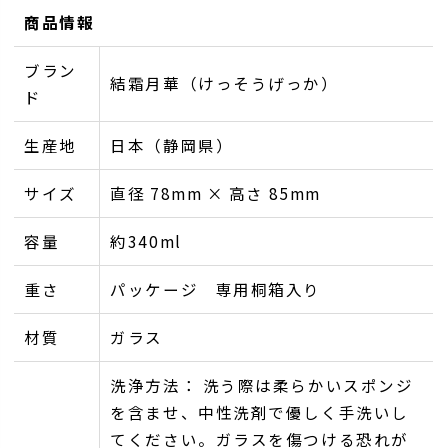
商品情報
ブラン
結霜月華（けっそうげっか）
ド
生産地
日本（静岡県）
サイズ
直径 78mm × 高さ 85mm
容量
約340ml
重さ
パッケージ 専用桐箱入り
材質
ガラス
洗浄方法： 洗う際は柔らかいスポンジ
を含ませ、中性洗剤で優しく手洗いし
てください。ガラスを傷つける恐れが