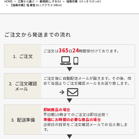
HOME
工房から選ぶ
静岡県(しずおか)
結霜月華（けっそうげっか）
【結霜月華】結 華雪 ロックグラス 340ml
ご注文から発送までの流れ
365
24
ご注文は
日
時間受付けております。
ご注文
ご注文後に自動配信メールが届きます。その後、改
ご注文確認
めて当店よりご注文確認メールをお送り致します。
メール
即納商品の場合
平日朝10時までのご注文は即日出荷！
配送準備
準備にお時間の必要な商品の場合
出荷日の目安をご注文確認メールでお伝え致しま
す。