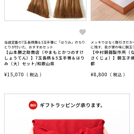
当店定番の7玉長柄箒＆5玉手箒に「はりみ」のちり
メッキではなく錫引きだか
とりが付いた、おすすめセット
に残す、我が家の味に銅玉子
【山本勝之助商店（やまもとかつのすけ
【中村銅器製作所（
しょうてん）】7玉長柄＆5玉手箒＆はり
さくじょ）】銅玉子焼
み（大）セット/和歌山県
都
¥
15,070
¥
8,800
税込
税込
ギフトラッピング承ります。
無料