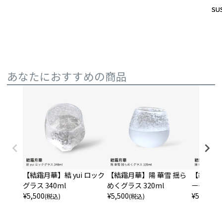
SUS
SUS
あなたにおすすめの商品
【結霜月華】結 yui ロック
【結霜月華】陽 華雪 揺ら
【結霜月華
グラス 340ml
めくグラス 320ml
ーグラス 3
¥
5,500
¥
5,500
¥
5,500
(税込)
(税込)
(税