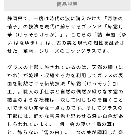
商品説明
静岡県で、一度は時代の波に消えかけた「奇跡の
硝子」の技法を現代に蘇らせるブランド「結霜月
華（けっそうげっか）」。こちらの「結_華雪（ゆ
い はなゆき）」は、古の美と現代の知性を融合さ
せた「華雪」シリーズのロックグラスです。
グラスの上部に施されているのは、天然の膠（に
かわ）が乾燥・収縮する力を利用してガラスの表
面を剥離させる伝統技法「結霜（けっそう）加
工」。職人の手仕事と自然の偶然が織りなす霜の
結晶のような模様は、決して同じものを描くこと
ができない完全な一点ものです。そしてグラスの
下部には、静かな雪景色を思わせる深い白色があ
しらわれています。一期一会の儚い「霜の華」
と、飾らない「雪の白」。二つの美が調和した姿