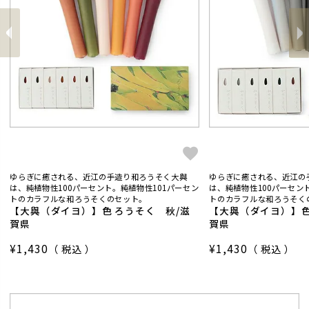
前
へ
へ
次
ゆらぎに癒される、近江の手造り和ろうそく大與
ゆらぎに癒される、近江の
は、純植物性100パーセント。純植物性101パーセン
は、純植物性100パーセン
トのカラフルな和ろうそくのセット。
トのカラフルな和ろうそく
【大與（ダイヨ）】色 ろうそく 秋/滋
【大與（ダイヨ）】色
賀県
賀県
¥
1,430
¥
1,430
税込
税込