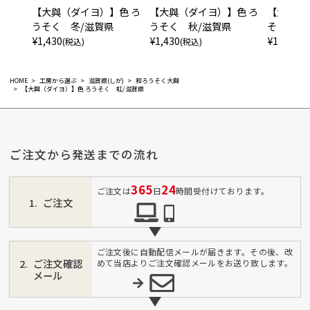
【大與（ダイヨ）】色 ろ
【大與（ダイヨ）】色 ろ
【大與（
うそく 冬/滋賀県
うそく 秋/滋賀県
そく-宙 
¥
1,430
¥
1,430
¥
1,650
(税込)
(税込)
(税
HOME
工房から選ぶ
滋賀県(しが)
和ろうそく大與
【大與（ダイヨ）】色 ろうそく 虹/滋賀県
ご注文から発送までの流れ
365
24
ご注文は
日
時間受付けております。
ご注文
ご注文後に自動配信メールが届きます。その後、改
ご注文確認
めて当店よりご注文確認メールをお送り致します。
メール