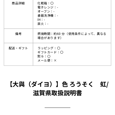
商品詳細
化粧箱：〇
電子レンジ：-
オーブン：-
食器洗浄機：-
IH：-
直火：-
備考
燃焼時間：約60 分（使用条件によって、異なる
場合があります）
配送・ギフト
ラッピング：〇
ギフトカード：〇
熨斗：〇
メール便：×
【大與（ダイヨ）】色 ろうそく 虹/
滋賀県取扱説明書