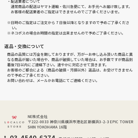
・配送業者について
通常商品の配送はヤマト運輸・佐川急便にて、お手元へお届け致します。
お客様の配送業者のご指定はできませんのでご了承くださいませ。
※日時のご指定はご注文から 7 日後以降となりますので予めご了承くださ
い。
※ネコポスの場合お時間の指定は出来ませんので予めご了承ください。
返品・交換について
商品の品質には万全を期しておりますが、万が一お申し込み頂いた商品と異
なる商品が届いた場合や、商品が破損していた場合は、お手数ですが商品到
着後7日以内にご連絡下さい。速やかに対応させて頂きます。
お客様のご都合による（商品の破損・汚損以外）返品は、お受けできません
ので予めご了承ください。
お問い合わせは、メールかお電話にてご連絡ください。
NE株式会社
〒222-0033
神奈川県横浜市港北区新横浜3-2-3 EPIC TOWER
SHIN YOKOHAMA 16階
03-4540-6274