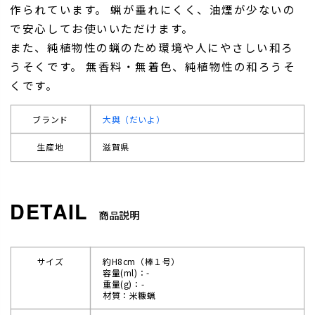
作られています。 蝋が垂れにくく、油煙が少ないの
で安心してお使いいただけます。
また、純植物性の蝋のため環境や人にやさしい和ろ
うそくです。 無香料・無着色、純植物性の和ろうそ
くです。
ブランド
大與（だいよ）
生産地
滋賀県
商品説明
サイズ
約H8cm（棒１号）
容量(ml)：-
重量(g)：-
材質：米糠蝋