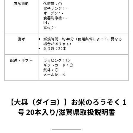
商品詳細
化粧箱：〇
電子レンジ：-
オーブン：-
食器洗浄機：-
IH：-
直火：-
備考
燃焼時間：約40分（使用条件によって、異なる
場合があります）
入り数：20本
配送・ギフト
ラッピング：〇
ギフトカード：〇
熨斗：〇
メール便：×
【大與（ダイヨ）】お米のろうそく 1
号 20本入り/滋賀県取扱説明書