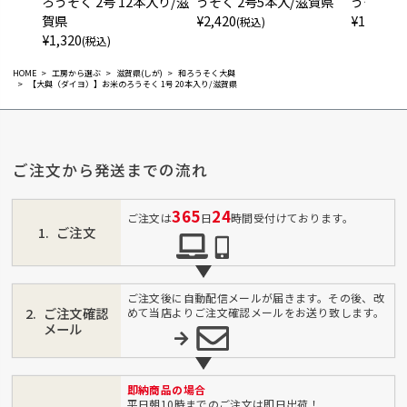
ろうそく 2号 12本入り/滋
うそく 2号5本入/滋賀県
うそく 3
賀県
¥
2,420
¥
1,320
(税込)
(税
¥
1,320
(税込)
HOME
工房から選ぶ
滋賀県(しが)
和ろうそく大與
【大與（ダイヨ）】お米のろうそく 1号 20本入り/滋賀県
ご注文から発送までの流れ
365
24
ご注文は
日
時間受付けております。
ご注文
ご注文後に自動配信メールが届きます。その後、改
ご注文確認
めて当店よりご注文確認メールをお送り致します。
メール
即納商品の場合
平日朝10時までのご注文は即日出荷！