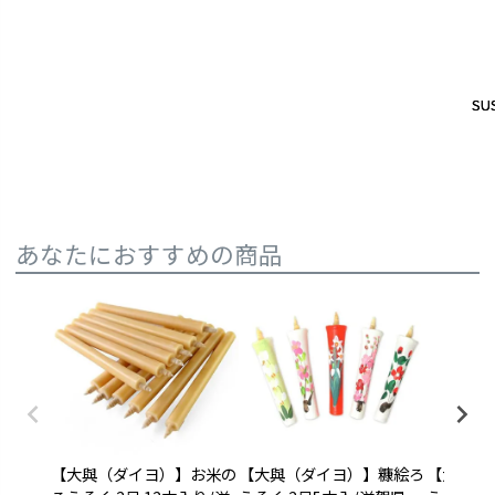
SUS
SUS
あなたにおすすめの商品
【大與（ダイヨ）】お米の
【大與（ダイヨ）】糠絵ろ
【大與（