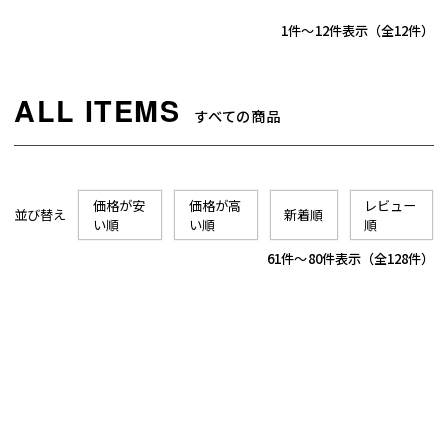
1
-
12
件表示
12
すべての商品
価格が安
価格が高
レビュー
並び替え
新着順
い順
い順
順
61
-
80
件表示
128