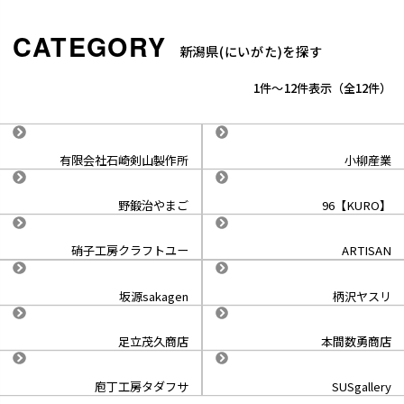
新潟県(にいがた)を探す
1
-
12
件表示
12
有限会社石崎剣山製作所
小柳産業
野鍛治やまご
96【KURO】
硝子工房クラフトユー
ARTISAN
坂源sakagen
柄沢ヤスリ
足立茂久商店
本間数勇商店
庖丁工房タダフサ
SUSgallery