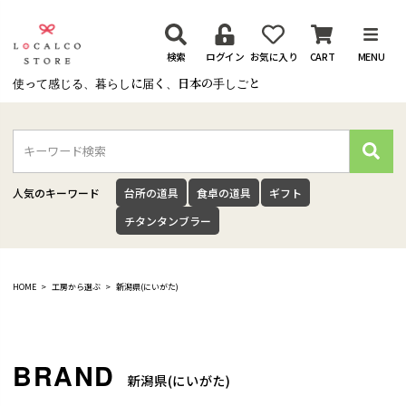
検索
ログイン
お気に入り
CART
MENU
使って感じる、暮らしに届く、日本の手しごと
検
索
人気のキーワード
台所の道具
食卓の道具
ギフト
チタンタンブラー
HOME
工房から選ぶ
新潟県(にいがた)
新潟県(にいがた)