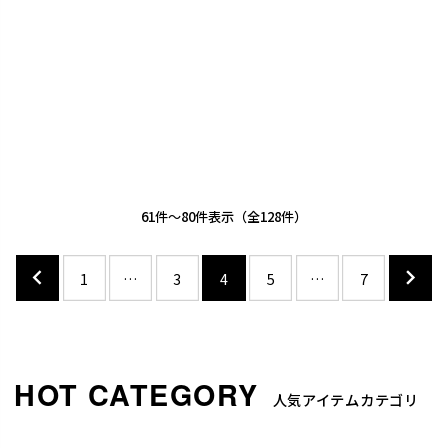
61
-
80
件表示
128
1
…
3
4
5
…
7
人気アイテムカテゴリ