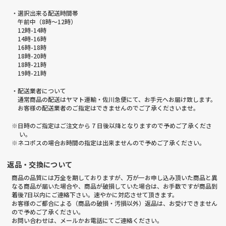
・選択出来る配送時間帯
午前中（8時～12時）
12時-14時
14時-16時
16時-18時
18時-20時
18時-21時
19時-21時
・配送業者について
通常商品の配送はヤマト運輸・佐川急便にて、お手元へお届け致します。
お客様の配送業者のご指定はできませんのでご了承くださいませ。
※日時のご指定はご注文から 7 日後以降となりますので予めご了承くださ
い。
※ネコポスの場合お時間の指定は出来ませんので予めご了承ください。
返品・交換について
商品の品質には万全を期しておりますが、万が一お申し込み頂いた商品と異
なる商品が届いた場合や、商品が破損していた場合は、お手数ですが商品到
着後7日以内にご連絡下さい。速やかに対応させて頂きます。
お客様のご都合による（商品の破損・汚損以外）返品は、お受けできません
ので予めご了承ください。
お問い合わせは、メールかお電話にてご連絡ください。