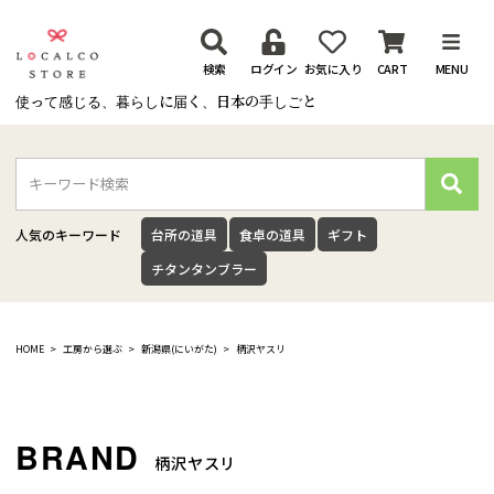
検索
ログイン
お気に入り
CART
MENU
使って感じる、暮らしに届く、日本の手しごと
検
索
人気のキーワード
台所の道具
食卓の道具
ギフト
チタンタンブラー
HOME
工房から選ぶ
新潟県(にいがた)
柄沢ヤスリ
柄沢ヤスリ