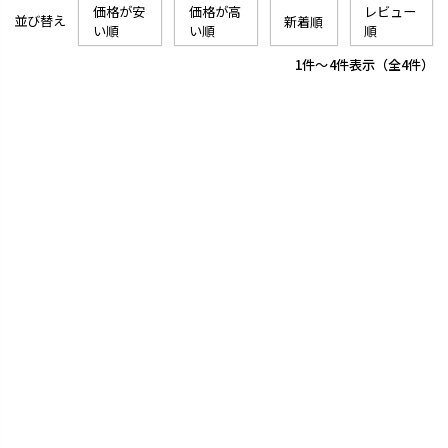
価格が安
価格が高
レビュー
並び替え
新着順
い順
い順
順
1
-
4
件表示
4