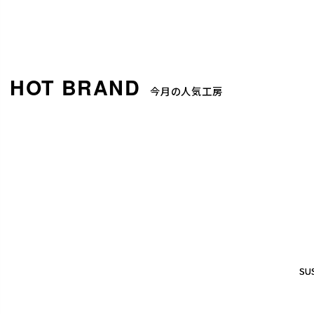
今月の人気工房
SUS
SUS