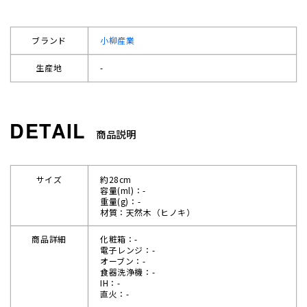
ブランド
小柳産業
生産地
-
商品説明
サイズ
約28cm
容量(ml)：-
重量(g)：-
材質：天然木（ヒノキ）
商品詳細
化粧箱：-
電子レンジ：-
オーブン：-
食器洗浄機：-
IH：-
直火：-