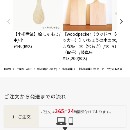
【小柳産業】桧 しゃもじ/
【woodpecker（ウッドペ
【小柳産
中/小
ッカー）】いちょうの木の
大/小
¥
440
まな板 大（穴あき）/大
¥
1,408
(税込)
(税
（取手）/岐阜県
¥
13,200
(税込)
HOME
工房から選ぶ
新潟県(にいがた)
小柳産業
【小柳産業】桧 ターナー/大/穴あき大
ご注文から発送までの流れ
365
24
ご注文は
日
時間受付けております。
ご注文