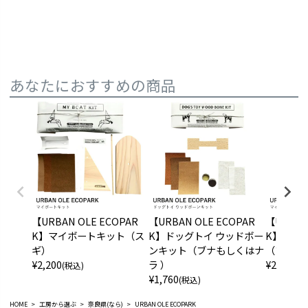
あなたにおすすめの商品
【URBAN OLE ECOPAR
【URBAN OLE ECOPAR
【URBAN
K】マイボートキット（ス
K】ドッグトイ ウッドボー
K】マイ
ギ）
ンキット（ブナもしくはナ
（ブナも
¥
2,200
ラ ）
¥
2,200
(税込)
(税
¥
1,760
(税込)
HOME
工房から選ぶ
奈良県(なら)
URBAN OLE ECOPARK