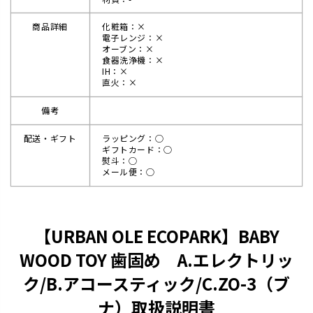
商品詳細
化粧箱：×
電子レンジ：×
オーブン：×
食器洗浄機：×
IH：×
直火：×
備考
配送・ギフト
ラッピング：◯
ギフトカード：◯
熨斗：◯
メール便：◯
【URBAN OLE ECOPARK】BABY
WOOD TOY 歯固め A.エレクトリッ
ク/B.アコースティック/C.ZO-3（ブ
ナ）取扱説明書