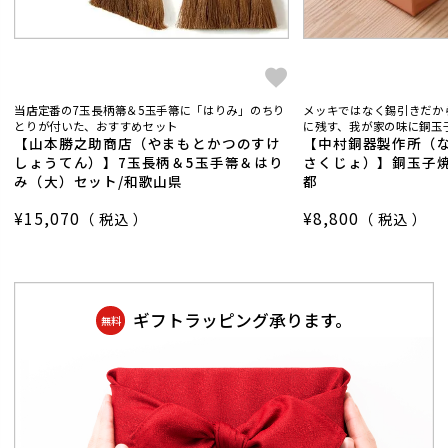
当店定番の7玉長柄箒＆5玉手箒に「はりみ」のちり
メッキではなく錫引きだか
とりが付いた、おすすめセット
に残す、我が家の味に銅玉子
【山本勝之助商店（やまもとかつのすけ
【中村銅器製作所（
しょうてん）】7玉長柄＆5玉手箒＆はり
さくじょ）】銅玉子焼
み（大）セット/和歌山県
都
¥
15,070
¥
8,800
税込
税込
ギフトラッピング承ります。
無料