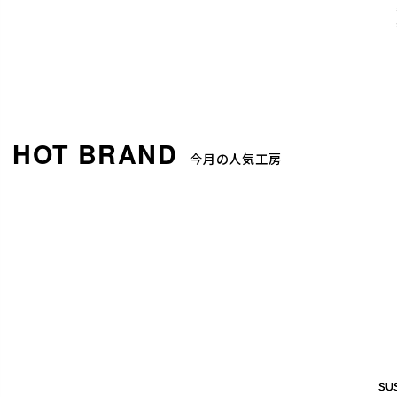
今月の人気工房
SUS
SUS