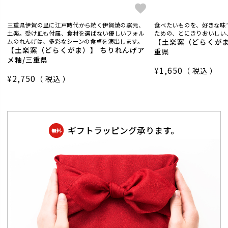
三重県伊賀の里に江戸時代から続く伊賀焼の窯元、
食べたいものを、好きな味
土楽。受け皿も付属、食材を選ばない優しいフォル
ための、とにきりおいしい
【土楽窯（どらくがま
ムのれんげは、多彩なシーンの食卓を演出します。
【土楽窯（どらくがま）】 ちりれんげア
重県
メ釉/三重県
¥
1,650
税込
¥
2,750
税込
ギフトラッピング承ります。
無料