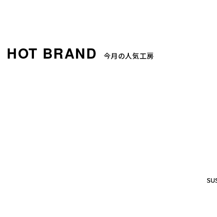
今月の人気工房
SUS
SUS