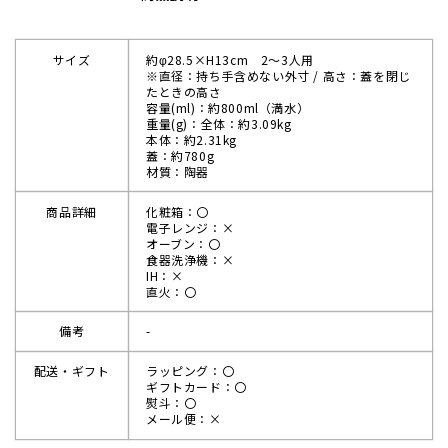
サイズ
約φ28.5×H13cm 2～3人用
※直径：持ち手含めない外寸 / 高さ：蓋を閉じ
たときの高さ
容量(ml)：約800ml（満水）
重量(g)：全体：約3.09kg
本体：約2.31kg
蓋：約780g
材質：陶器
商品詳細
化粧箱：〇
電子レンジ：×
オーブン：〇
食器洗浄機：×
IH：×
直火：〇
備考
-
配送・ギフト
ラッピング：〇
ギフトカード：〇
熨斗：〇
メール便：×