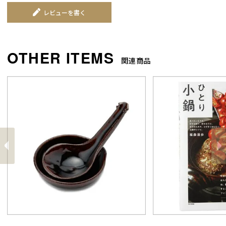
やかしてから棕櫚の束子などでこすって落
レビューを書く
としてください。
･においが付いてしまったら
においが気になる時は、土鍋に8分目まで水
関連商品
を入れて茶がらをひとつかみ入れて22分ほ
ど煮立ててください。茶がらの成分がにお
いを吸収してくれます。
前
へ
へ
次