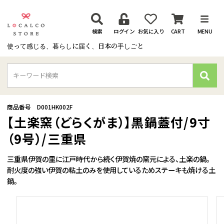
検索
ログイン
お気に入り
CART
MENU
使って感じる、暮らしに届く、日本の手しごと
検
索
商品番号
D001HK002F
【土楽窯（どらくがま）】黒鍋蓋付/9寸
（9号）/三重県
三重県伊賀の里に江戸時代から続く伊賀焼の窯元による、土楽の鍋。
耐火度の強い伊賀の粘土のみを使用しているためステーキも焼ける土
鍋。