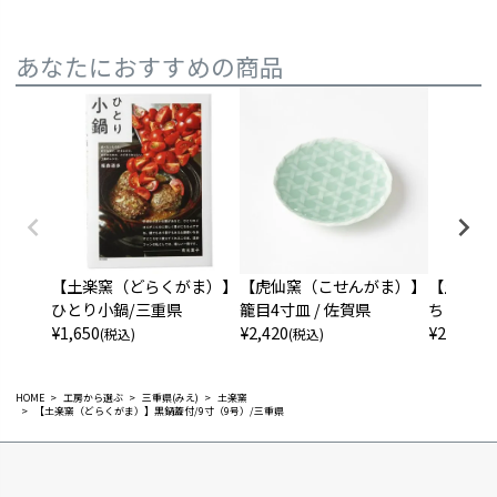
あなたにおすすめの商品
【土楽窯（どらくがま）】
【虎仙窯（こせんがま）】
【土楽窯
ひとり小鍋/三重県
籠目4寸皿 / 佐賀県
ちりれん
¥
1,650
¥
2,420
¥
2,750
(税込)
(税込)
(税
HOME
工房から選ぶ
三重県(みえ)
土楽窯
【土楽窯（どらくがま）】黒鍋蓋付/9寸（9号）/三重県