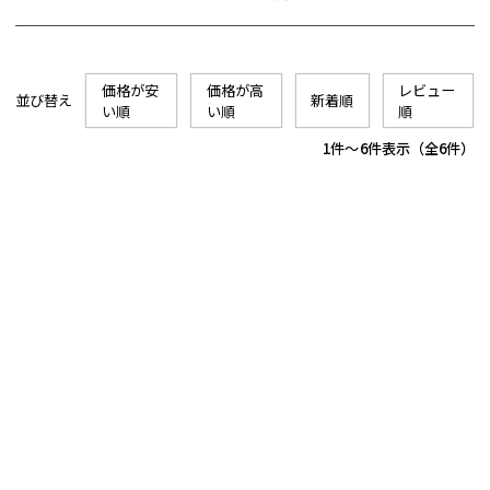
価格が安
価格が高
レビュー
並び替え
新着順
い順
い順
順
1
-
6
件表示
6