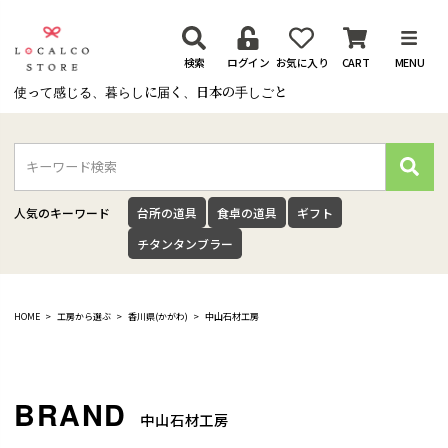
検索
ログイン
お気に入り
CART
MENU
使って感じる、暮らしに届く、日本の手しごと
検
索
人気のキーワード
台所の道具
食卓の道具
ギフト
チタンタンブラー
HOME
工房から選ぶ
香川県(かがわ)
中山石材工房
中山石材工房