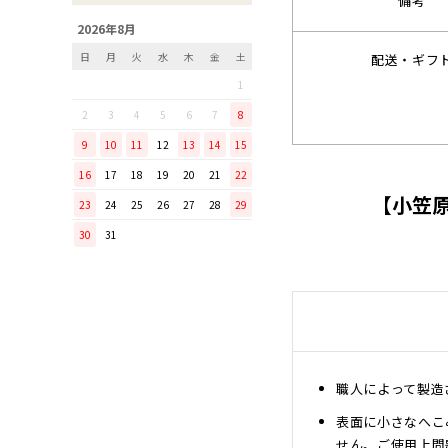
備考
「毎日納豆を食べていま
2026年8月
す！」という方に、ぜひ使っ
日
月
火
水
木
金
土
配送・ギフ
てほしい山只華陶苑の納豆鉢
1
調理から盛り付けまでこなす
「寿 菜箸」は、とても優秀
2
3
4
5
6
7
8
な台所道具！
9
10
11
12
13
14
15
和の美しさを醸す志津刃物製
16
17
18
19
20
21
22
作所のペティナイフ「ゆり
【小笠
23
24
25
26
27
28
29
ミニパンのお手入れ方法
30
31
ミニパン（大）で料理を楽し
もう！
ふわふわの卵焼きを焼こう！
刃物の日用品
無駄がなく、美しい鉄肌。
手放せなくなる“キッチン用
職人によって製造
品”
表面に小さなへこ
material WOOD
せん。ご使用上問