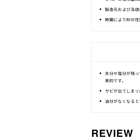
沖縄のものづくり
製造元および当店
NAGAE＋
時期により砂の性
名入れ特集
ギフトラッピングを希望され
る方へ
熨斗のご案内
水分や塩分が残っ
果的です。
サビが出てしまっ
油分がなくなると