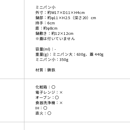
ミニパン小
外寸：約W17×D11×H4cm
鍋部：約φ11×H2.5（深さ20）cm
持手：6cm
底：約φ8cm
鍋敷き：約12×12cm
※蓋は付いていません
容量(ml)：-
重量(g)：ミニパン大：630g、蓋 440g
ミニパン小：350g
材質：鋳鉄
化粧箱：〇
電子レンジ：×
オーブン：〇
食器洗浄機：×
IH：〇
直火：〇