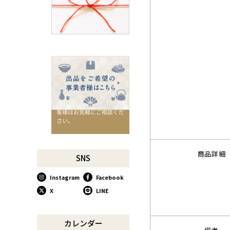
千切りピーラーで仕込んでみ
よう
星座マグでくつろぎのひとと
きを
コーヒーミルで格別な1杯を
味わう
行平鍋があればたいていのこ
とは大丈夫。
馬毛歯ブラシがオススメな理
由
お肉も野菜もキッチン鋏にお
任せ！
商品詳細
お祝い事に欠かせない「ミニ
SNS
鏡開き」
Instagram
Facebook
使い込んで育てる道具、卵焼
き鍋
X
LINE
木曽のさわらで美味しいご飯
リンゴのための魅せるナイフ
カレンダー
『pomme』