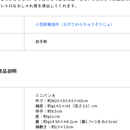
、レトロなおしゃれ感を演出してくれます。
小笠原鋳造所（おがさわらちゅうぞうじょ）
岩手県
商品説明
ミニパン大
外寸：約W23×D14.5×H5cm
鍋部：約φ14.5×H3（深さ2.5）cm
持手：約8.5cm
底：約φ11cm
蓋：約φ14.50×H4.2cm（蓋1.7+つまみ2.5cm）
鍋敷き：約13×13cm