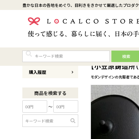
豊かな日本の各地をめぐり、目利きをきかせて厳選したプロダク
検索
商品番号
O001KM001F-SET
【小笠原鋳造所（
購入履歴
モダンデザインの先駆者であ
商品を検索する
〜
検
索