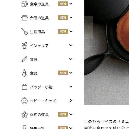
食卓の道具
NEW
Previous
すべての商品をみる
台所の道具
NEW
皿・プレート
NEW
すべての商品をみる
生活用品
NEW
丼・小鉢
調味料入れ
お茶碗・汁椀
NEW
すべての商品をみる
インテリア
鍋・フライパン
NEW
お箸・カトラリー
掃除道具
調理器具
NEW
すべての商品をみる
文具
グラス・タンブラー
NEW
美容ケア
NEW
まな板・包丁
小物入れ
マグ・カップ・ソーサー
ガーデニング
すべての商品をみる
食品
NEW
保存容器
香・ろうそく
トレイ・コースター・鍋しき
ペンケース
ふきん・布もの
花器
お弁当グッズ
すべての商品を見る
バッグ・小物
PCアクセサリー
その他キッチンツール
インテリア雑貨
酒器
調味料
NEW
その他
すべての商品をみる
ベビー・キッズ
ポット・鉄瓶
コーヒー
NEW
カバン・小物入れ
急須・湯呑
お酒
NEW
季節の道具
NEW
名刺入れ・カードケース
その他
お茶
NEW
手のひらサイズの「ミ
傘
すべての商品をみる
用途に合わせて使い分
特集一覧
NEW