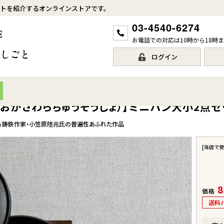
トを紹介するオンラインストアです。
03-4540-6274
お電話での対応は10時から18時
ログイン
おがさわらちゅうぞうじょ）】ミニパン大小2点セ
る鋳鉄作家・小笠原陸兆氏の普遍性あふれた作品
[当店で
8
価格
送料