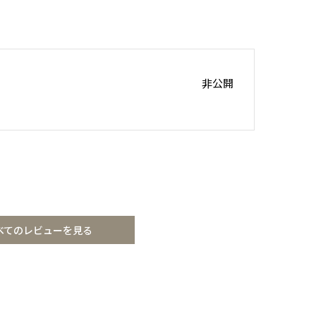
非公開
ス
適
べてのレビューを見る