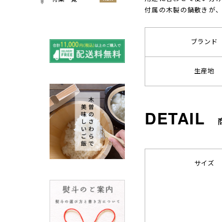
小物
付属の木製の鍋敷きが
春
NEW
すべての特集をみる
夏
再入荷のご案内
NEW
ブランド
秋
よくある質問〈ほうき
NEW
冬
全般〉
生産地
棕櫚箒と江戸箒の選び
NEW
方
棕櫚箒と江戸箒の違い
NEW
江戸箒の特徴
NEW
棕櫚箒の特徴
NEW
箒で見直す暮らしの基
NEW
準
サイズ
包丁のお手入れについて
ノスタルジックな肥前びーど
ろ
SUSgalleryと過ごす至福の時
間