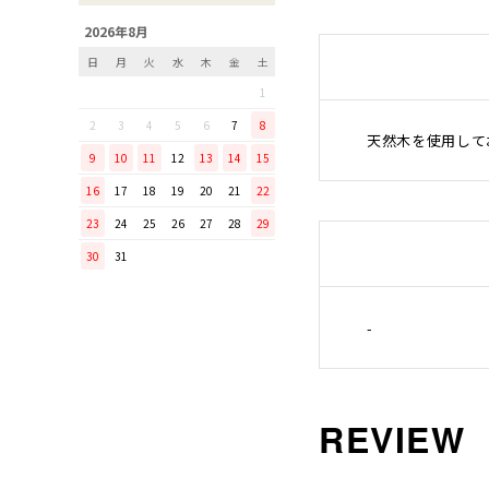
「毎日納豆を食べていま
2026年8月
す！」という方に、ぜひ使っ
日
月
火
水
木
金
土
てほしい山只華陶苑の納豆鉢
1
調理から盛り付けまでこなす
「寿 菜箸」は、とても優秀
2
3
4
5
6
7
8
天然木を使用して
な台所道具！
9
10
11
12
13
14
15
和の美しさを醸す志津刃物製
16
17
18
19
20
21
22
作所のペティナイフ「ゆり
23
24
25
26
27
28
29
ミニパンのお手入れ方法
30
31
ミニパン（大）で料理を楽し
もう！
ふわふわの卵焼きを焼こう！
-
刃物の日用品
無駄がなく、美しい鉄肌。
手放せなくなる“キッチン用
品”
material WOOD