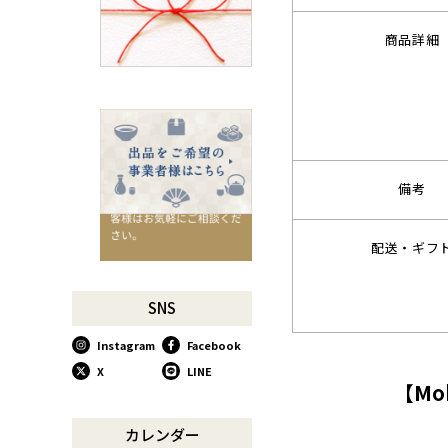
千切りピーラーで仕込んでみ
よう
商品詳細
星座マグでくつろぎのひとと
きを
コーヒーミルで格別な1杯を
味わう
行平鍋があればたいていのこ
とは大丈夫。
備考
馬毛歯ブラシがオススメな理
由
配送・ギフ
お肉も野菜もキッチン鋏にお
任せ！
お祝い事に欠かせない「ミニ
SNS
鏡開き」
Instagram
Facebook
使い込んで育てる道具、卵焼
き鍋
X
LINE
【Mo
木曽のさわらで美味しいご飯
リンゴのための魅せるナイフ
カレンダー
『pomme』