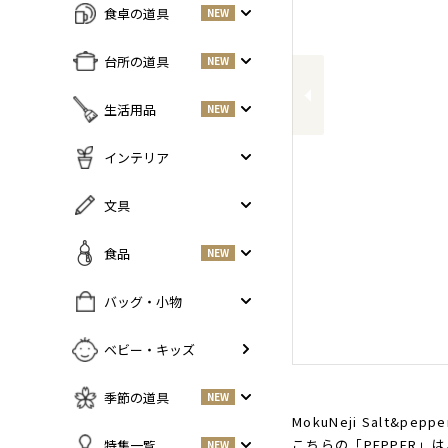
食卓の道具
NEW
Previous
すべての商品をみる
台所の道具
NEW
皿・プレート
NEW
すべての商品をみる
生活用品
NEW
丼・小鉢
調味料入れ
お茶碗・汁椀
NEW
すべての商品をみる
インテリア
鍋・フライパン
NEW
お箸・カトラリー
掃除道具
調理器具
NEW
すべての商品をみる
文具
グラス・タンブラー
NEW
美容ケア
NEW
まな板・包丁
小物入れ
マグ・カップ・ソーサー
ガーデニング
すべての商品をみる
食品
NEW
保存容器
香・ろうそく
トレイ・コースター・鍋しき
ペンケース
ふきん・布もの
花器
お弁当グッズ
すべての商品を見る
バッグ・小物
PCアクセサリー
その他キッチンツール
インテリア雑貨
酒器
調味料
NEW
その他
すべての商品をみる
ベビー・キッズ
ポット・鉄瓶
コーヒー
NEW
カバン・小物入れ
急須・湯呑
お酒
NEW
季節の道具
NEW
名刺入れ・カードケース
その他
お茶
NEW
MokuNeji Salt
傘
すべての商品をみる
こちらの「PEPPER
特集一覧
NEW