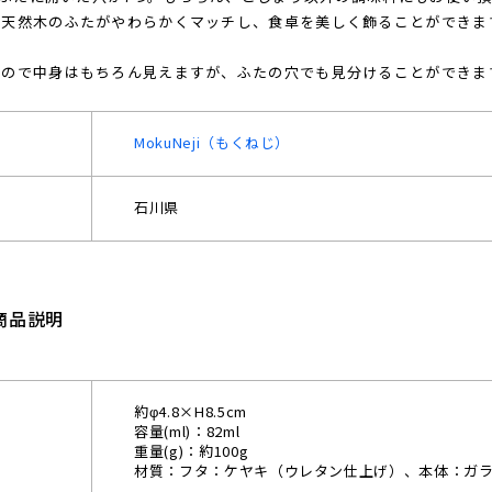
天然木のふたがやわらかくマッチし、食卓を美しく飾ることができます
なので中身はもちろん見えますが、ふたの穴でも見分けることができま
MokuNeji（もくねじ）
石川県
商品説明
約φ4.8×H8.5cm
容量(ml)：82ml
重量(g)：約100g
材質：フタ：ケヤキ（ウレタン仕上げ）、本体：ガ