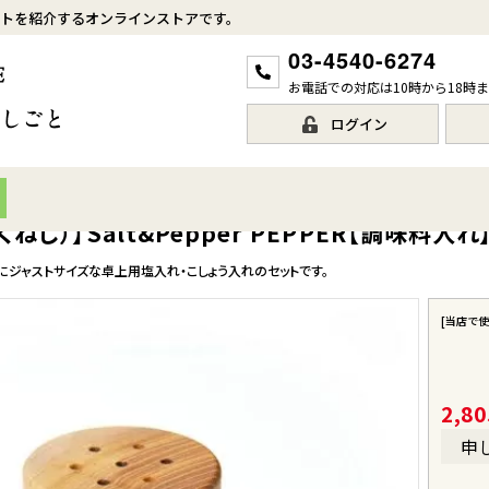
トを紹介するオンラインストアです。
03-4540-6274
お電話での対応は10時から18時
ログイン
もくねじ）】Salt&Pepper PEPPER【調味料入
perは手にジャストサイズな卓上用塩入れ・こしょう入れのセットです。
[当店で
2,80
申