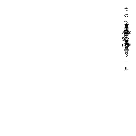
そ
の
他
台
食
掃
生
キ
バッ
まな
所
卓
除
活
ッ
グ・
板・
の
の
道
用
チ
小物
包丁
道
道
具
品
ン
具
具
ツ
ー
ル