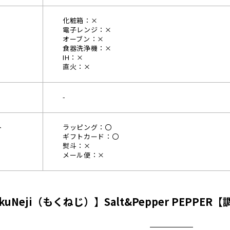
化粧箱：×
電子レンジ：×
オーブン：×
食器洗浄機：×
IH：×
直火：×
-
ト
ラッピング：〇
ギフトカード：〇
熨斗：×
メール便：×
kuNeji（もくねじ）】Salt&Pepper PEPP