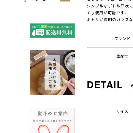
小物
シンプルなボトル形状に
春
NEW
すべての特集をみる
ても使用が可能です。
夏
ボトルが透明のガラス
再入荷のご案内
NEW
秋
よくある質問〈ほうき
NEW
冬
全般〉
ブランド
棕櫚箒と江戸箒の選び
NEW
方
生産地
棕櫚箒と江戸箒の違い
NEW
江戸箒の特徴
NEW
棕櫚箒の特徴
NEW
箒で見直す暮らしの基
NEW
準
包丁のお手入れについて
ノスタルジックな肥前びーど
サイズ
ろ
SUSgalleryと過ごす至福の時
間