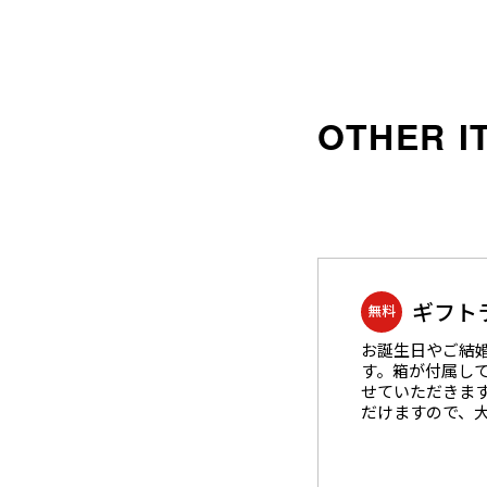
沖縄のものづくり
NAGAE＋
名入れ特集
ギフトラッピングを希望され
る方へ
熨斗のご案内
ギフト
無料
お誕生日やご結
す。箱が付属し
せていただきま
だけますので、