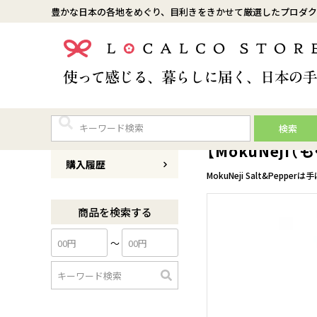
豊かな日本の各地をめぐり、目利きをきかせて厳選したプロダク
検索
商品番号
0059KI0002F80
【MokuNeji（
購入履歴
MokuNeji Salt&Pep
商品を検索する
〜
検
索