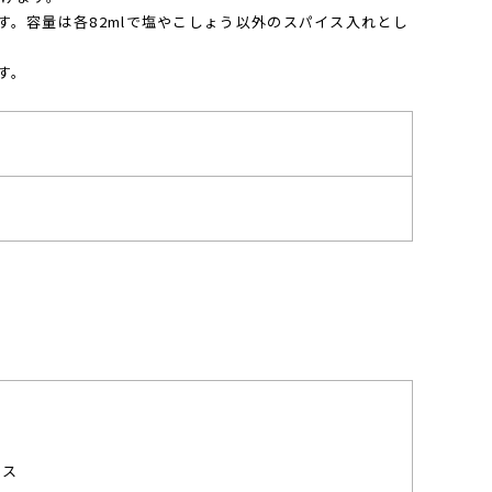
。容量は各82mlで塩やこしょう以外のスパイス入れとし
す。
ラス