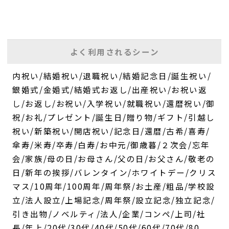
よく利用されるシーン
内祝い/結婚祝い/退職祝い/結婚記念日/誕生祝い/
銀婚式/金婚式/結婚式お返し/出産祝い/お祝い返
し/お返し/お祝い/入学祝い/就職祝い/還暦祝い/御
祝/お礼/プレゼント/誕生日/贈り物/ギフト/引越し
祝い/新築祝い/開店祝い/記念日/還暦/古希/喜寿/
傘寿/米寿/卒寿/白寿/お中元/御歳暮/２次会/忘年
会/家族/母の日/お母さん/父の日/お父さん/敬老の
日/新年の挨拶/バレンタイン/ホワイトデー/クリス
マス/10周年/100周年/周年祭/お土産/粗品/学校設
立/法人設立/上場記念/周年祭/設立記念/独立記念/
引き出物/ノベルティ/法人/企業/コンペ/上司/社
長/年上/20代/30代/40代/50代/60代/70代/80