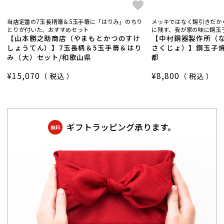
当店定番の7玉長柄箒＆5玉手箒に「はりみ」のちり
メッキではなく錫引きだか
とりが付いた、おすすめセット
に残す、我が家の味に銅玉子
【山本勝之助商店（やまもとかつのすけ
【中村銅器製作所（
しょうてん）】7玉長柄＆5玉手箒＆はり
さくじょ）】銅玉子焼
み（大）セット/和歌山県
都
¥
15,070
¥
8,800
税込
税込
ギフトラッピング承ります。
無料