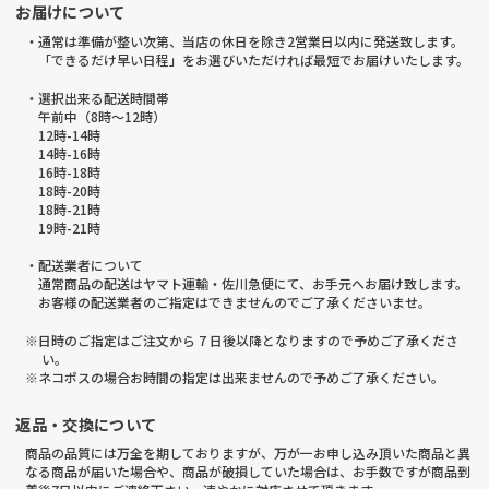
お届けについて
・通常は準備が整い次第、当店の休日を除き2営業日以内に発送致します。
「できるだけ早い日程」をお選びいただければ最短でお届けいたします。
・選択出来る配送時間帯
午前中（8時～12時）
12時-14時
14時-16時
16時-18時
18時-20時
18時-21時
19時-21時
・配送業者について
通常商品の配送はヤマト運輸・佐川急便にて、お手元へお届け致します。
お客様の配送業者のご指定はできませんのでご了承くださいませ。
※日時のご指定はご注文から 7 日後以降となりますので予めご了承くださ
い。
※ネコポスの場合お時間の指定は出来ませんので予めご了承ください。
返品・交換について
商品の品質には万全を期しておりますが、万が一お申し込み頂いた商品と異
なる商品が届いた場合や、商品が破損していた場合は、お手数ですが商品到