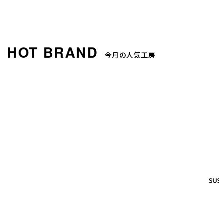
今月の人気工房
SUS
SUS