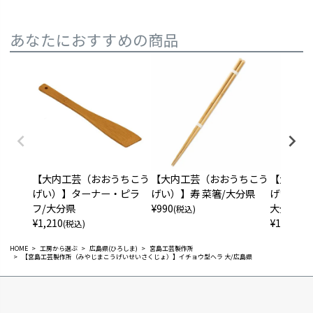
あなたにおすすめの商品
【大内工芸（おおうちこう
【大内工
【大内工芸（おおうちこう
げい）】寿 菜箸/大分県
げい）】丸
げい）】ターナー・ピラ
¥
990
大分県
フ/大分県
(税込)
¥
1,100
¥
1,210
(税
(税込)
HOME
工房から選ぶ
広島県(ひろしま)
宮島工芸製作所
【宮島工芸製作所（みやじまこうげいせいさくじょ）】イチョウ型ヘラ 大/広島県