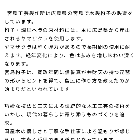
"宮島工芸製作所は広島県の宮島で木製杓子の製造を
しています。
杓子・調理ヘラの原材料には、主に広島県から産出
されるヤマザクラを使用します。
ヤマザクラは堅く弾力があるので長期間の使用に耐
えます。経年変化により、色は赤みを増し味わい深く
なります。
宮島杓子は、寛政年間に僧誓真が弁財天の持つ琵琶
の形からヒントを得て、島民に作り方を教えたのが
始まりだといわれています。
巧妙な技法と工夫による伝統的な木工工芸の技術を
いかし、現代の暮らしに寄り添うものづくりを追
求。
国産木の優しさと丁寧な手仕事による温もりが感じ
られ、末永く愛用できる道具となっています。