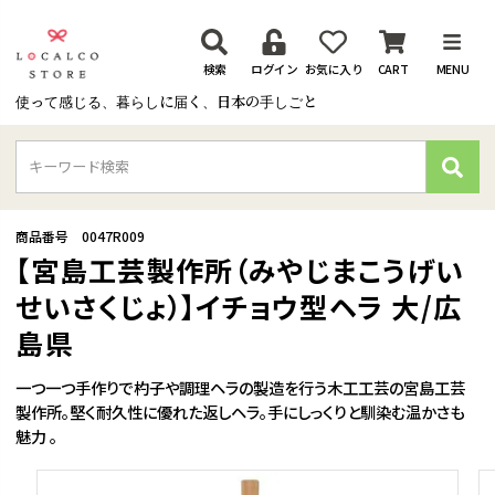
検索
ログイン
お気に入り
CART
MENU
使って感じる、暮らしに届く、日本の手しごと
検
索
商品番号
0047R009
【宮島工芸製作所（みやじまこうげい
せいさくじょ）】イチョウ型ヘラ 大/広
島県
一つ一つ手作りで杓子や調理ヘラの製造を行う木工工芸の宮島工芸
製作所。堅く耐久性に優れた返しヘラ。手にしっくりと馴染む温かさも
魅力 。