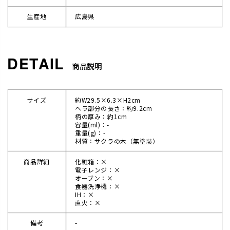
生産地
広島県
商品説明
サイズ
約W29.5×6.3×H2cm
ヘラ部分の長さ：約9.2cm
柄の厚み：約1cm
容量(ml)：-
重量(g)：-
材質：サクラの木（無塗装）
商品詳細
化粧箱：×
電子レンジ：×
オーブン：×
食器洗浄機：×
IH：×
直火：×
備考
-