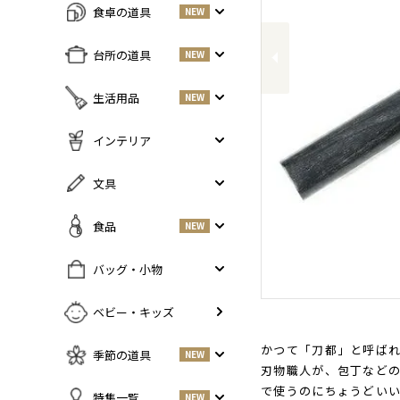
食卓の道具
NEW
Previous
すべての商品をみる
台所の道具
NEW
皿・プレート
NEW
すべての商品をみる
生活用品
NEW
丼・小鉢
調味料入れ
お茶碗・汁椀
NEW
すべての商品をみる
インテリア
鍋・フライパン
NEW
お箸・カトラリー
掃除道具
調理器具
NEW
すべての商品をみる
文具
グラス・タンブラー
NEW
美容ケア
NEW
まな板・包丁
小物入れ
マグ・カップ・ソーサー
ガーデニング
すべての商品をみる
食品
NEW
保存容器
香・ろうそく
トレイ・コースター・鍋しき
ペンケース
ふきん・布もの
花器
お弁当グッズ
すべての商品を見る
バッグ・小物
PCアクセサリー
その他キッチンツール
インテリア雑貨
酒器
調味料
NEW
その他
すべての商品をみる
ベビー・キッズ
ポット・鉄瓶
コーヒー
NEW
カバン・小物入れ
急須・湯呑
お酒
NEW
かつて「刀都」と呼ばれ
季節の道具
NEW
名刺入れ・カードケース
刃物職人が、包丁などの
その他
お茶
NEW
傘
で使うのにちょうどい
すべての商品をみる
特集一覧
NEW