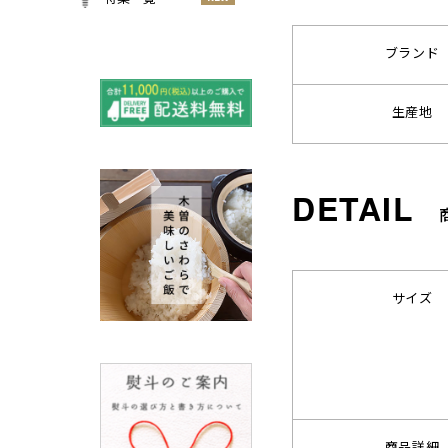
小物
春
NEW
すべての特集をみる
ブランド
夏
再入荷のご案内
NEW
秋
よくある質問〈ほうき
生産地
NEW
冬
全般〉
棕櫚箒と江戸箒の選び
NEW
方
棕櫚箒と江戸箒の違い
NEW
江戸箒の特徴
NEW
棕櫚箒の特徴
NEW
箒で見直す暮らしの基
サイズ
NEW
準
包丁のお手入れについて
ノスタルジックな肥前びーど
ろ
SUSgalleryと過ごす至福の時
間
商品詳細