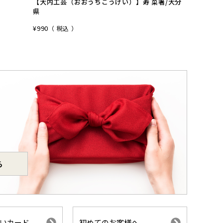
【大内工芸（おおうちこうげい）】寿 菜箸/大分
¥
10,45
県
¥
990
税込
ら
いカード
初めてのお客様へ