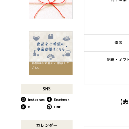
千切りピーラーで仕込んでみ
よう
星座マグでくつろぎのひとと
きを
コーヒーミルで格別な1杯を
味わう
備考
行平鍋があればたいていのこ
とは大丈夫。
馬毛歯ブラシがオススメな理
配送・ギフ
由
お肉も野菜もキッチン鋏にお
任せ！
お祝い事に欠かせない「ミニ
SNS
鏡開き」
Instagram
Facebook
【志
使い込んで育てる道具、卵焼
き鍋
X
LINE
木曽のさわらで美味しいご飯
リンゴのための魅せるナイフ
カレンダー
『pomme』