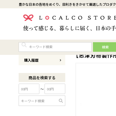
豊かな日本の各地をめぐり、目利きをきかせて厳選したプロダク
検索
商品番号
0129A003-001
【志津刃物製作所
購入履歴
商品を検索する
〜
検
索