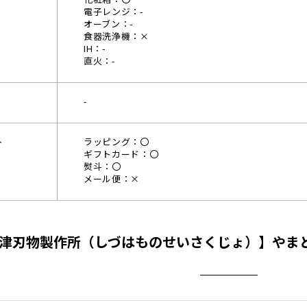
電子レンジ：-
オーブン：-
食器洗浄機：×
IH：-
直火：-
-
ト
ラッピング：〇
ギフトカード：〇
熨斗：〇
メール便：×
津刃物製作所（しづはものせいさくじょ）】やまと