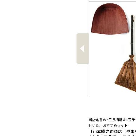
前
へ
当店定番の7玉長柄箒＆5玉
付いた、おすすめセット
【山本勝之助商店（やま