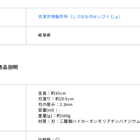
志津刃物製作所（しづはものせいさくじょ）
岐阜県
商品説明
全長：約33cm
刃渡り：約20.5cm
刃の厚み：2.2mm
容量(ml)：-
重量(g)：約160g
材質：刃：三層鋼ハイカーボンモリブデンバナジウ
化粧箱：〇