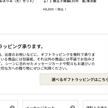
＆はりみ（大）セット/
ょ）】銅玉子焼鍋13cm 長/東京都
¥
8,800
税込
ラッピング承ります。
婚、出産のお祝いなどに、ギフトラッピングを無料で承りま
ている商品には包装紙、それ以外の商品には平袋でお包みさ
す。 シーンに合わせたメッセージカードや熨斗もお選びいた
大切な方への贈り物にぜひご利用ください。
選べるギフトラッピングはこち
メッセージカード
送料とお支払