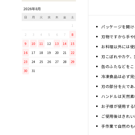
「毎日納豆を食べていま
2026年8月
す！」という方に、ぜひ使っ
日
月
火
水
木
金
土
てほしい山只華陶苑の納豆鉢
1
パッケージを開け
調理から盛り付けまでこなす
「寿 菜箸」は、とても優秀
2
3
4
5
6
7
8
刃物ですから手や
な台所道具！
9
10
11
12
13
14
15
お料理以外には使
和の美しさを醸す志津刃物製
16
17
18
19
20
21
22
作所のペティナイフ「ゆり
刃こぼれやカケ、
23
24
25
26
27
28
29
ミニパンのお手入れ方法
缶のふたなどをこ
30
31
ミニパン（大）で料理を楽し
冷凍食品は必ず完
もう！
ふわふわの卵焼きを焼こう！
刃の部分を火であ
刃物の日用品
ハンドルは天然素
無駄がなく、美しい鉄肌。
お子様が使用する
手放せなくなる“キッチン用
ご使用後はきれい
品”
手作業で自然のも
material WOOD