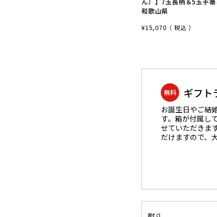
ん）】7玉長柄＆5玉手箒
和歌山県
¥
15,070
税込
ギフト
無料
お誕生日やご結
す。箱が付属し
せていただきま
だけますので、
熨斗