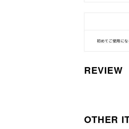
沖縄のものづくり
NAGAE＋
名入れ特集
ギフトラッピングを希望され
る方へ
初めてご使用にな
熨斗のご案内