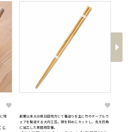
へ
次
に残
創業以来大分県日田地方にて箸造りを主に竹のテーブルウ
プロが愛
【大矢
ェアを製造する大内工芸。頭を斜めにカットし、先を四角
くじ
4番両
に加工した家庭用菜箸。