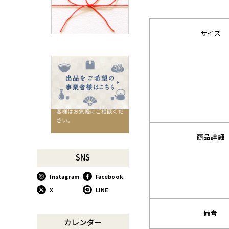
千切りピーラーで仕込んでみ
よう
星座マグでくつろぎのひとと
サイズ
きを
コーヒーミルで格別な1杯を
味わう
行平鍋があればたいていのこ
とは大丈夫。
馬毛歯ブラシがオススメな理
由
お肉も野菜もキッチン鋏にお
商品詳細
任せ！
お祝い事に欠かせない「ミニ
SNS
鏡開き」
Instagram
Facebook
使い込んで育てる道具、卵焼
き鍋
X
LINE
木曽のさわらで美味しいご飯
備考
リンゴのための魅せるナイフ
カレンダー
『pomme』