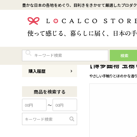
豊かな日本の各地をめぐり、目利きをきかせて厳選したプロダク
検索
商品番号
0131a013
【博多曲物 玉樹
購入履歴
やさしい手触りとほのかな香
商品を検索する
〜
検
索