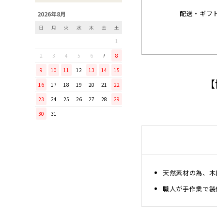
配送・ギフ
「毎日納豆を食べていま
2026年8月
す！」という方に、ぜひ使っ
日
月
火
水
木
金
土
てほしい山只華陶苑の納豆鉢
1
調理から盛り付けまでこなす
「寿 菜箸」は、とても優秀
2
3
4
5
6
7
8
な台所道具！
9
10
11
12
13
14
15
和の美しさを醸す志津刃物製
【
16
17
18
19
20
21
22
作所のペティナイフ「ゆり
23
24
25
26
27
28
29
ミニパンのお手入れ方法
30
31
ミニパン（大）で料理を楽し
もう！
ふわふわの卵焼きを焼こう！
刃物の日用品
無駄がなく、美しい鉄肌。
天然素材の為、木
手放せなくなる“キッチン用
職人が手作業で製
品”
material WOOD