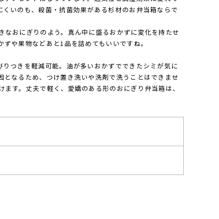
にくいのも、殺菌・抗菌効果がある杉材のお弁当箱ならで
きなおにぎりのよう。真ん中に盛るおかずに変化を持たせ
かずや果物などあと1品を詰めてもいいですね。
びりつきを軽減可能。油が多いおかずでできたシミが気に
因となるため、つけ置き洗いや洗剤で洗うことはできませ
けます。丈夫で軽く、愛嬌のある形のおにぎり弁当箱は、