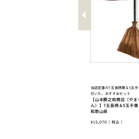
前
へ
当店定番の7玉長柄箒＆5玉
付いた、おすすめセット
【山本勝之助商店（やま
ん）】7玉長柄＆5玉手箒
和歌山県
¥
15,070
税込