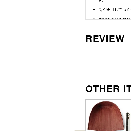
長く使用していく
唐揚げや炒め物な
中身を詰める前に
す。
油分による染み等