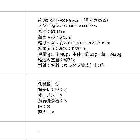
約W9.3×D9×H5.3cm（蓋を含める）
本体：約W8.8×D8.5×H4.7cm
深さ：約H4cm
蓋の厚み：0.9cm
箱サイズ：約W10.3×D10.4×H5.6cm
容量(ml)：満水：約200ml
重量(g)：約40g、本体：約20g、蓋：約20g
箱込み重量：約70g
材質：杉材（ウレタン塗装仕上げ）
化粧箱：○
電子レンジ：×
オーブン：×
食器洗浄機：×
IH：×
直火：×
-