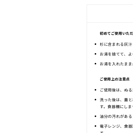
沖縄のものづくり
NAGAE＋
名入れ特集
ギフトラッピングを希望され
初めてご使用いた
る方へ
熨斗のご案内
杉に含まれる灰汁
お湯を捨てて、よ
お湯を入れたまま
ご使用上の注意点
ご使用後は、ぬる
洗った後は、蓋と
す。食器棚にしま
油分の汚れがある
電子レンジ、食器
す。