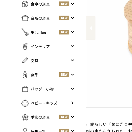
食卓の道具
NEW
Previous
すべての商品をみる
台所の道具
NEW
皿・プレート
NEW
すべての商品をみる
生活用品
NEW
丼・小鉢
調味料入れ
お茶碗・汁椀
NEW
すべての商品をみる
インテリア
鍋・フライパン
NEW
お箸・カトラリー
掃除道具
調理器具
NEW
すべての商品をみる
文具
グラス・タンブラー
NEW
美容ケア
NEW
まな板・包丁
小物入れ
マグ・カップ・ソーサー
ガーデニング
すべての商品をみる
食品
NEW
保存容器
香・ろうそく
トレイ・コースター・鍋しき
ペンケース
ふきん・布もの
花器
お弁当グッズ
すべての商品を見る
バッグ・小物
PCアクセサリー
その他キッチンツール
インテリア雑貨
酒器
調味料
NEW
その他
すべての商品をみる
ベビー・キッズ
ポット・鉄瓶
コーヒー
NEW
カバン・小物入れ
急須・湯呑
お酒
NEW
季節の道具
NEW
名刺入れ・カードケース
その他
お茶
NEW
可愛らしい「おにぎり
傘
すべての商品をみる
杉の木から作られた、
特集一覧
NEW