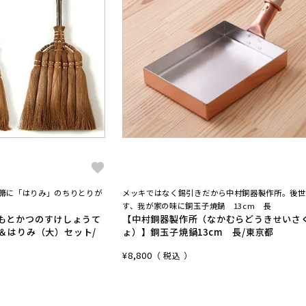
手箒に「はりみ」のちりとりが
メッキではなく錫引きだから中村銅器製作所。後世
す、我が家の味に銅玉子焼鍋 13cm 長
もとかつのすけしょうて
【中村銅器製作所（なかむらどうきせいさ
＆はりみ（大）セット/
ょ）】銅玉子焼鍋13cm 長/東京都
¥
8,800
税込