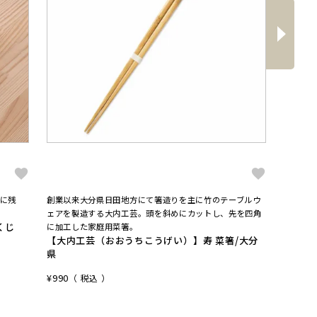
へ
次
に残
創業以来大分県日田地方にて箸造りを主に竹のテーブルウ
プロが愛
【大矢
ェアを製造する大内工芸。頭を斜めにカットし、先を四角
くじ
4番両
に加工した家庭用菜箸。
【大内工芸（おおうちこうげい）】寿 菜箸/大分
¥
10,45
県
¥
990
税込