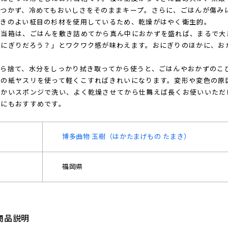
たつかず、冷めてもおいしさをそのままキープ。さらに、ごはんが傷み
引きのよい柾目の杉材を使用しているため、乾燥がはやく衛生的。
弁当箱は、ごはんを敷き詰めてから真ん中におかずを盛れば、まるで大
にぎりだろう？」とワクワク感が味わえます。おにぎりのほかに、お
から捨て、水分をしっかり拭き取ってから使うと、ごはんやおかずのこ
目の紙ヤスリを使って軽くこすればきれいになります。変形や変色の原
らかいスポンジで洗い、よく乾燥させてから仕舞えば長くお使いいただ
トにもおすすめです。
博多曲物 玉樹（はかたまげもの たまき）
福岡県
商品説明