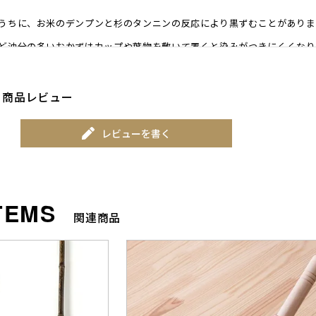
うちに、お米のデンプンと杉のタンニンの反応により黒ずむことがありま
ど油分の多いおかずはカップや葉物を敷いて置くと染みがつきにくくなり
、いったん水を張り給水して水を捨て、水気を拭き取ってから詰めるとご
商品レビュー
が気になる場合は、目の細かい紙やすり（320番程度）で軽くこすってく
レビューを書く
関連商品