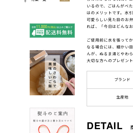
小物
いるので、ごはんがべ
春
NEW
すべての特集をみる
はのメリットです。水
夏
可愛らしい見た目のお
再入荷のご案内
NEW
秋
れば、「今日はどんなお
よくある質問〈ほうき
NEW
冬
全般〉
ご使用前に水を張って
棕櫚箒と江戸箒の選び
なる場合には、細かい
NEW
方
んが、ぬるま湯とやわ
棕櫚箒と江戸箒の違い
NEW
大切な方へのプレゼン
江戸箒の特徴
NEW
棕櫚箒の特徴
NEW
ブランド
箒で見直す暮らしの基
NEW
準
生産地
包丁のお手入れについて
ノスタルジックな肥前びーど
ろ
SUSgalleryと過ごす至福の時
間