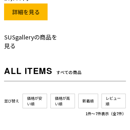
詳細を見る
SUSgalleryの商品を
見る
すべての商品
価格が安
価格が高
レビュー
並び替え
新着順
い順
い順
順
1
-
7
件表示
7