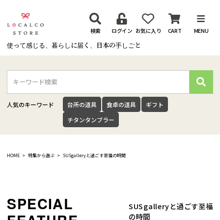
検索
ログイン
お気に入り
CART
MENU
使って感じる、暮らしに届く、日本の手しごと
検
索
人気のキーワード
台所の道具
食卓の道具
ギフト
チタンタンブラー
HOME
特集から選ぶ
SUSgalleryと過ごす至福の時間
SUSgalleryと過ごす至福
の時間