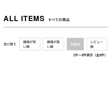
すべての商品
価格が安
価格が高
レビュー
並び替え
新着順
い順
い順
順
1
-
8
件表示
8