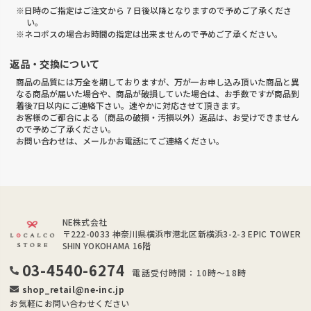
※日時のご指定はご注文から 7 日後以降となりますので予めご了承くださ
い。
※ネコポスの場合お時間の指定は出来ませんので予めご了承ください。
返品・交換について
商品の品質には万全を期しておりますが、万が一お申し込み頂いた商品と異
なる商品が届いた場合や、商品が破損していた場合は、お手数ですが商品到
着後7日以内にご連絡下さい。速やかに対応させて頂きます。
お客様のご都合による（商品の破損・汚損以外）返品は、お受けできません
ので予めご了承ください。
お問い合わせは、メールかお電話にてご連絡ください。
NE株式会社
〒222-0033
神奈川県横浜市港北区新横浜3-2-3 EPIC TOWER
SHIN YOKOHAMA 16階
03-4540-6274
電話受付時間：10時～18時
shop_retail@ne-inc.jp
お気軽にお問い合わせください