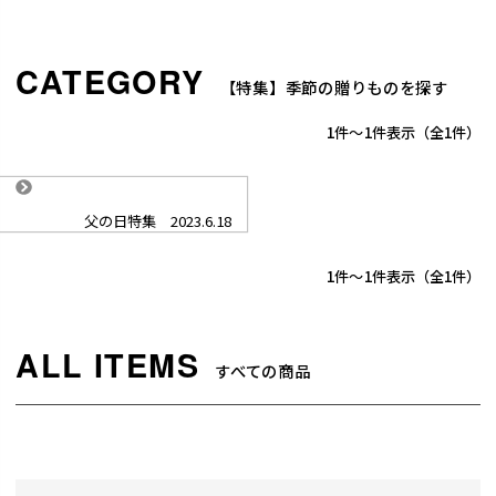
【特集】季節の贈りものを探す
1
-
1
件表示
1
父の日特集 2023.6.18
1
-
1
件表示
1
すべての商品