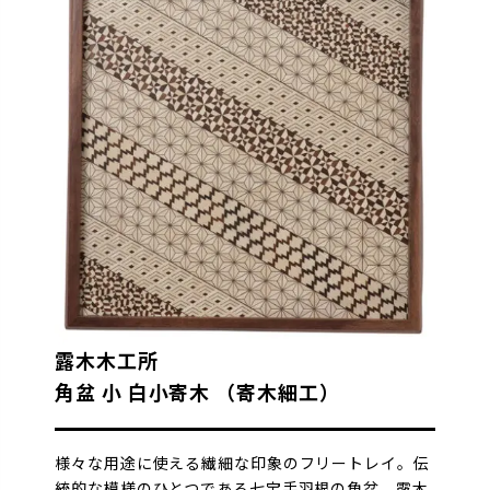
露木木工所
角盆 小 白小寄木 （寄木細工）
様々な用途に使える繊細な印象のフリートレイ。伝
統的な模様のひとつである七宝手羽根の角盆。露木