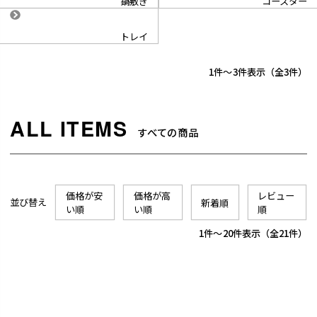
鍋敷き
コースター
トレイ
1
-
3
件表示
3
すべての商品
価格が安
価格が高
レビュー
並び替え
新着順
い順
い順
順
1
-
20
件表示
21