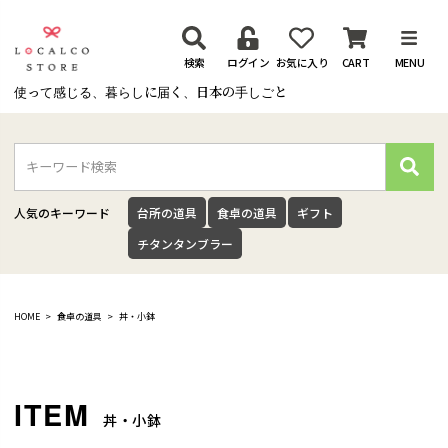
検索
ログイン
お気に入り
CART
MENU
使って感じる、暮らしに届く、日本の手しごと
検
索
人気のキーワード
台所の道具
食卓の道具
ギフト
チタンタンブラー
HOME
食卓の道具
丼・小鉢
丼・小鉢