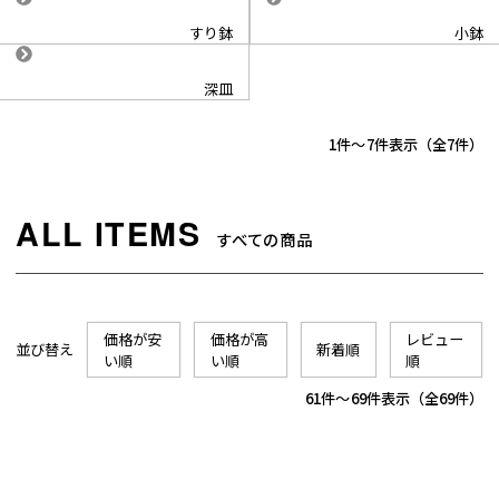
すり鉢
小鉢
深皿
1
-
7
件表示
7
すべての商品
価格が安
価格が高
レビュー
並び替え
新着順
い順
い順
順
61
-
69
件表示
69