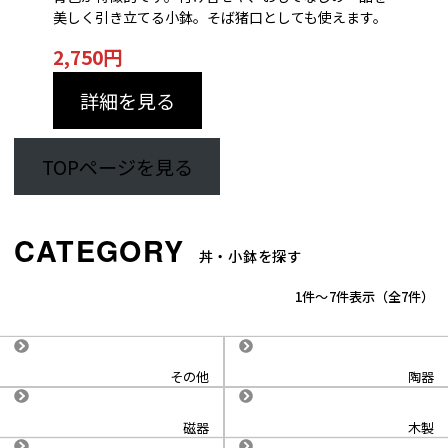
美しく引き立てる小鉢。そば猪口としても使えます。
2,750円
詳細を見る
TOPページを見る
丼・小鉢を探す
1
-
7
件表示
7
その他
陶器
磁器
木製