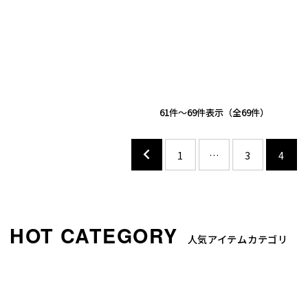
61
-
69
件表示
69
1
…
3
4
人気アイテムカテゴリ