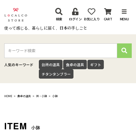
検索
ログイン
お気に入り
CART
MENU
使って感じる、暮らしに届く、日本の手しごと
検
索
人気のキーワード
台所の道具
食卓の道具
ギフト
チタンタンブラー
HOME
食卓の道具
丼・小鉢
小鉢
小鉢