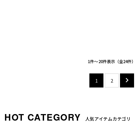
1
-
20
件表示
24
1
2
人気アイテムカテゴリ