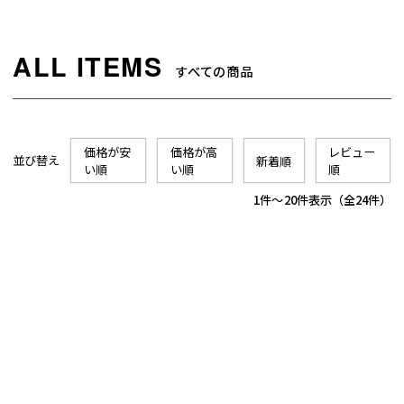
すべての商品
価格が安
価格が高
レビュー
並び替え
新着順
い順
い順
順
1
-
20
件表示
24