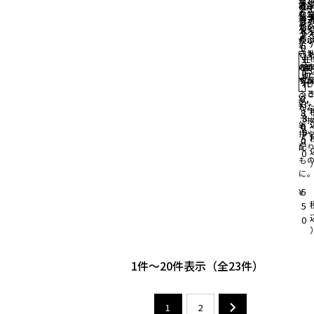
¥
¥
8,
5
00
2
の
の
や
と
心
な
な
2
5
税
0
ト
ト
し
て
か
活
活
〜
5
0
ク
ク
使
の
サ
サ
¥
5
0
心
き
ー
ー
5
在
在
の
ん
し
し
庫
庫
0
切
切
や
ち
す
す
れ
れ
ふ
っ
¥
¥
2,
3,
¥
¥
3
3
ん
し
8
3
3
8
ご
¥
5
6
0
0
5
拶
5
0
0
配
0
も
に
¥
5
5
0
1
-
20
件表示
23
1
2