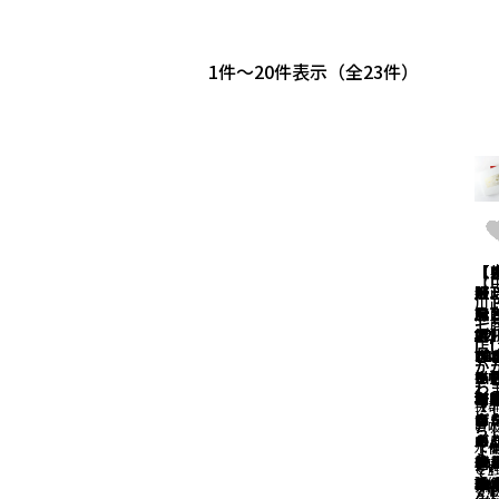
1
-
20
件表示
23
【
【
【
【
【
【
【
【
【
【
【
【
【
【
【
【
【
【
【
【
川
川
川
川
川
都
野
野
野
阪
阪
阪
阪
阪
阪
阪
阪
阪
川
川
七
七
七
七
七
具
屋
屋
屋
府
府
府
府
府
府
府
府
府
七
七
店
店
店
店
店
蚊
22-
22-
22-
堺/
堺/
堺/
堺/
堺/
堺/
堺/
堺/
堺/
店
店
ね
「
11
は
ご
ふ
04
04
03
さ
さ
さ
さ
さ
さ
さ
さ
さ
か
か
い
描
き
ゃ
い
ん
4 
6 
9 
さ
さ
さ
さ
さ
さ
さ
さ
さ
わ
わ
だ
の
ね
き
つ
ャ
野
前
和
和
和
和
和
和
和
和
和
抜
さ
さ
合
こ
ん/
き
パ
の
け
ス
ス
ハ
ハ
ハ
ロ
ロ
ロ
ス
の
ち
ち
か
の
こ
ミ
ん/
ロ
っ
エ
エ
ガ
ガ
ガ
ル/
ル/
ル/
エ
水
「
ょ
ょ
織
か
ま
ケ
お
グ/
う
ア/
ア/
ー/
ー/
ー/
ree
ut 
ta
ア/
と
く
て
て
き
織
ゃ
ト
話
シ
ox
to
ing
ou
rip
ミ
ミ
d/
枚
り
「
を
ん
ん