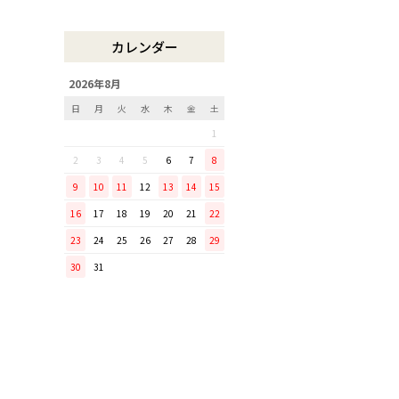
木曽のさわらで美味しいご飯
リンゴのための魅せるナイフ
カレンダー
『pomme』
「毎日納豆を食べていま
2026年8月
す！」という方に、ぜひ使っ
日
月
火
水
木
金
土
てほしい山只華陶苑の納豆鉢
1
調理から盛り付けまでこなす
「寿 菜箸」は、とても優秀
2
3
4
5
6
7
8
な台所道具！
9
10
11
12
13
14
15
和の美しさを醸す志津刃物製
16
17
18
19
20
21
22
作所のペティナイフ「ゆり
23
24
25
26
27
28
29
ミニパンのお手入れ方法
30
31
ミニパン（大）で料理を楽し
もう！
ふわふわの卵焼きを焼こう！
刃物の日用品
無駄がなく、美しい鉄肌。
手放せなくなる“キッチン用