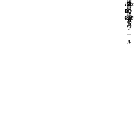
掃
生
キ
バッ
まな
所
卓
除
活
ッ
グ・
板・
の
の
道
用
チ
小物
包丁
道
道
具
品
ン
具
具
ツ
ー
ル