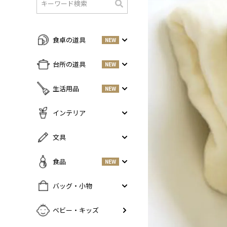
検
索
食卓の道具
NEW
すべての商品をみる
台所の道具
NEW
皿・プレート
NEW
すべての商品をみる
生活用品
NEW
丼・小鉢
調味料入れ
お茶碗・汁椀
NEW
すべての商品をみる
インテリア
鍋・フライパン
NEW
お箸・カトラリー
掃除道具
調理器具
NEW
すべての商品をみる
文具
グラス・タンブラー
NEW
美容ケア
NEW
まな板・包丁
小物入れ
マグ・カップ・ソーサー
ガーデニング
すべての商品をみる
食品
NEW
保存容器
香・ろうそく
トレイ・コースター・鍋しき
ペンケース
ふきん・布もの
花器
お弁当グッズ
すべての商品を見る
バッグ・小物
PCアクセサリー
その他キッチンツール
インテリア雑貨
酒器
調味料
NEW
その他
すべての商品をみる
ベビー・キッズ
ポット・鉄瓶
コーヒー
NEW
カバン・小物入れ