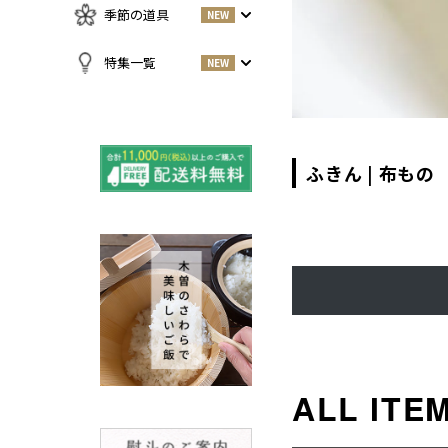
急須・湯呑
お酒
NEW
季節の道具
NEW
名刺入れ・カードケース
その他
お茶
NEW
傘
すべての商品をみる
特集一覧
NEW
小物
春
NEW
すべての特集をみる
夏
再入荷のご案内
NEW
秋
よくある質問〈ほうき
ふきん | 布もの
NEW
冬
全般〉
棕櫚箒と江戸箒の選び
NEW
方
棕櫚箒と江戸箒の違い
NEW
江戸箒の特徴
NEW
棕櫚箒の特徴
NEW
箒で見直す暮らしの基
NEW
準
包丁のお手入れについて
ノスタルジックな肥前びーど