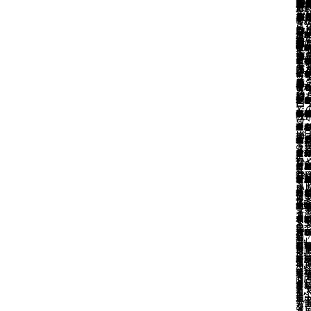
ん/
き
え
ラ
な
ー
8枚
ker
e/
le/
e/
ン
ン
晒
地
く
地
伝
花
花
お
よ
ん
ク
ま
エ
入
8枚
枚
枚
枚
な
あ
ー
を
く
の
き
き
け
け
き
ロ
入
け
け
け
Cu
地
日
伝
伝
伝
が
専
専
¥
5
ね
縞/
ぎ
/か
瓢
オ
付
く
の
と
伝
伝
伝
伝
技
技
む
ギ
ギ
5
い
薄
が
や
箪
ー
日
ら
ス
と
の
の
の
と
と
和
新
ト
ト
0
た
墨
げ
ふ
ほ
ブ/
の
に
ィ
ス
と
と
と
代
代
ロ
い
ッ
ッ
黄
た
ん
の
黒
使
ら
り
ビ
ィ
代
代
代
便
便
ル
い
ス 
ス 
紺
わ
持
た
使
「
に
う
テ
ビ
利
利
利
さ
さ
オ
地
白 
白 
し
で
に
手
ほ
く
り
松
が
テ
性
性
性
融
融
ク
和
枚
枚
ワ
子
き
に
を
う
屋
合
が
融
融
融
合
合
ス
ス
「
「
ピ
梅
会
よ
ん
地
松
仕
た
合
し
し
し
必
必
ン
エ
の
の
ス/
よ
が
な
り
く
屋
着
日
た
た
た
た
な
な
の
で
物
物
か
し
む
あ
つ
日
仕
を
日
日
日
日
だ
だ
ッ
日
¥
4,
し
し
織
お
名
た
愛
の
着
る
を
を
を
を
カ
カ
で
を
2
ら
ら
き
い
絵
み
し
ら
晒
る
か
か
か
ト
ト
快
っ
¥
9,
9
提
提
ま
『
あ
3世
猫
に
ク
晒
す
す
す
て
て
で
美
7
0
る
る
な
「
で
ち
り
ア
ク
和
和
和
え
え
タ
く
9
の
の
亀
こ
ろ
さ
暮
う
ア
ハ
ハ
ハ
和
和
リ
¥
¥
1,
8
0
舗
舗
れ
縞
る
し
言
松
ガ
ガ
ガ
ロ
ロ
シ
¥
7,
8
8
良県
良県
だ
を
語
道
と
屋
ル
ル
な
¥
¥
¥
1,
2,
5,
7
7
0
川
川
の
染
を
具
起
仕
で
で
ら
9
3
5
0
0
商
商
界
ま
暮
で
着
サ
サ
を
¥
1,
8
1
0
0
花
花
描
た
し
え
テ
テ
現
¥
7,
3
0
0
0
ん
ん
た
道
る
ブ
ブ