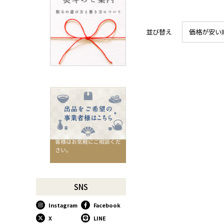
ろ
SUSgalleryと過ごす至福の時
間
並び替え
価格が安い
千切りピーラーで仕込んでみ
よう
星座マグでくつろぎのひとと
きを
コーヒーミルで格別な1杯を
味わう
行平鍋があればたいていのこ
とは大丈夫。
馬毛歯ブラシがオススメな理
由
お肉も野菜もキッチン鋏にお
任せ！
お祝い事に欠かせない「ミニ
SNS
鏡開き」
Instagram
Facebook
使い込んで育てる道具、卵焼
き鍋
X
LINE