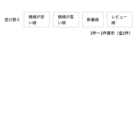
価格が安
価格が高
レビュー
並び替え
新着順
い順
い順
順
1
-
1
件表示
1