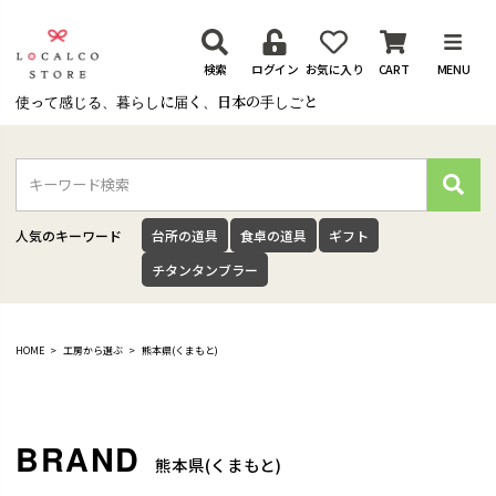
検索
ログイン
お気に入り
CART
MENU
使って感じる、暮らしに届く、日本の手しごと
検
索
人気のキーワード
台所の道具
食卓の道具
ギフト
チタンタンブラー
HOME
工房から選ぶ
熊本県(くまもと)
熊本県(くまもと)