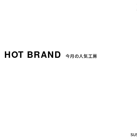
今月の人気工房
SUS
SUS