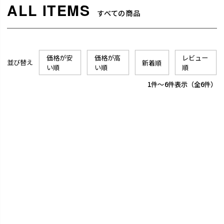
すべての商品
価格が安
価格が高
レビュー
並び替え
新着順
い順
い順
順
1
-
6
件表示
6