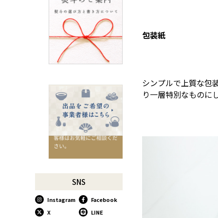
ろ
SUSgalleryと過ごす至福の時
間
包装紙
千切りピーラーで仕込んでみ
よう
星座マグでくつろぎのひとと
きを
シンプルで上質な包
コーヒーミルで格別な1杯を
り一層特別なものに
味わう
行平鍋があればたいていのこ
とは大丈夫。
馬毛歯ブラシがオススメな理
由
お肉も野菜もキッチン鋏にお
任せ！
お祝い事に欠かせない「ミニ
SNS
鏡開き」
Instagram
Facebook
使い込んで育てる道具、卵焼
き鍋
X
LINE