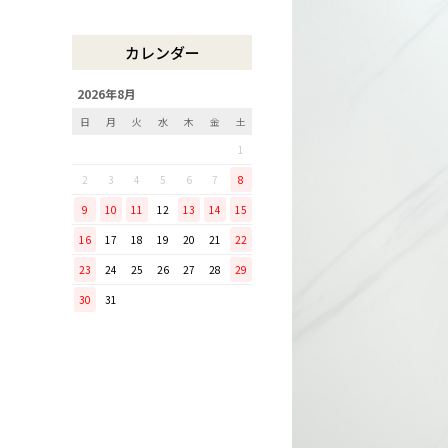
木曽のさわらで美味しいご飯
リンゴのための魅せるナイフ
カレンダー
『pomme』
「毎日納豆を食べていま
2026年8月
す！」という方に、ぜひ使っ
日
月
火
水
木
金
土
てほしい山只華陶苑の納豆鉢
1
調理から盛り付けまでこなす
「寿 菜箸」は、とても優秀
2
3
4
5
6
7
8
な台所道具！
9
10
11
12
13
14
15
和の美しさを醸す志津刃物製
16
17
18
19
20
21
22
作所のペティナイフ「ゆり
23
24
25
26
27
28
29
ミニパンのお手入れ方法
30
31
ミニパン（大）で料理を楽し
もう！
ふわふわの卵焼きを焼こう！
刃物の日用品
無駄がなく、美しい鉄肌。
手放せなくなる“キッチン用