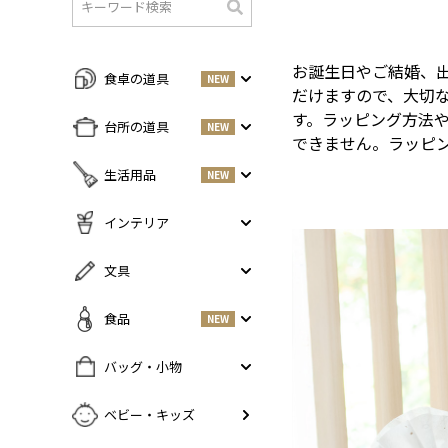
検
索
お誕生日やご結婚、
食卓の道具
NEW
だけますので、大切
す。ラッピング方法
すべての商品をみる
台所の道具
NEW
できません。ラッピ
皿・プレート
NEW
すべての商品をみる
生活用品
NEW
丼・小鉢
調味料入れ
お茶碗・汁椀
NEW
すべての商品をみる
インテリア
鍋・フライパン
NEW
お箸・カトラリー
掃除道具
調理器具
NEW
すべての商品をみる
文具
グラス・タンブラー
NEW
美容ケア
NEW
まな板・包丁
小物入れ
マグ・カップ・ソーサー
ガーデニング
すべての商品をみる
食品
NEW
保存容器
香・ろうそく
トレイ・コースター・鍋しき
ペンケース
ふきん・布もの
花器
お弁当グッズ
すべての商品を見る
バッグ・小物
PCアクセサリー
その他キッチンツール
インテリア雑貨
酒器
調味料
NEW
その他
すべての商品をみる
ベビー・キッズ
ポット・鉄瓶
コーヒー
NEW
カバン・小物入れ