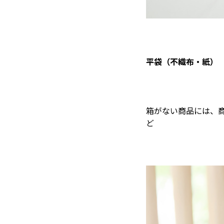
品”
material WOOD
沖縄のものづくり
NAGAE＋
平袋（不織布・紙）
名入れ特集
ギフトラッピングを希望され
る方へ
熨斗のご案内
箱がない商品には、
ど