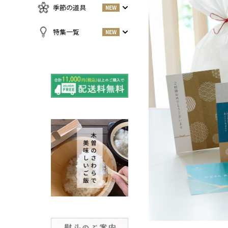
急須・湯呑
お酒
NEW
季節の道具
NEW
名刺入れ・カードケース
その他
お茶
NEW
傘
すべての商品をみる
特集一覧
NEW
小物
春
NEW
すべての特集をみる
夏
再入荷のご案内
NEW
秋
よくある質問〈ほうき
NEW
冬
全般〉
棕櫚箒と江戸箒の選び
NEW
方
棕櫚箒と江戸箒の違い
NEW
江戸箒の特徴
NEW
棕櫚箒の特徴
NEW
箒で見直す暮らしの基
NEW
準
包丁のお手入れについて
ノスタルジックな肥前びーど