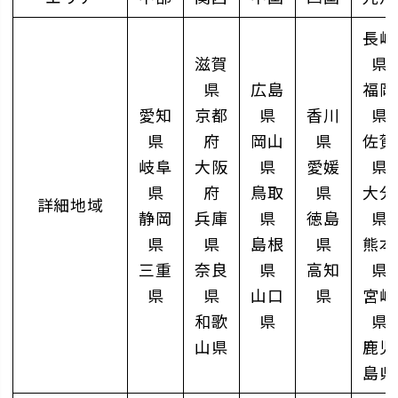
長崎
滋賀
県
県
広島
福岡
愛知
京都
県
香川
県
県
府
岡山
県
佐賀
岐阜
大阪
県
愛媛
県
県
府
鳥取
県
大分
詳細地域
静岡
兵庫
県
徳島
県
県
県
島根
県
熊本
三重
奈良
県
高知
県
県
県
山口
県
宮崎
和歌
県
県
山県
鹿児
島県