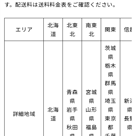
す。配送料は送料料金表をご確認ください。
北海
北東
南東
エリア
関東
信越
道
北
北
茨城
県
栃木
県
群馬
青森
宮城
県
県
県
埼玉
新潟
北海
岩手
山形
県
県
詳細地域
道
県
県
東京
長野
秋田
福島
都
県
県
県
千葉