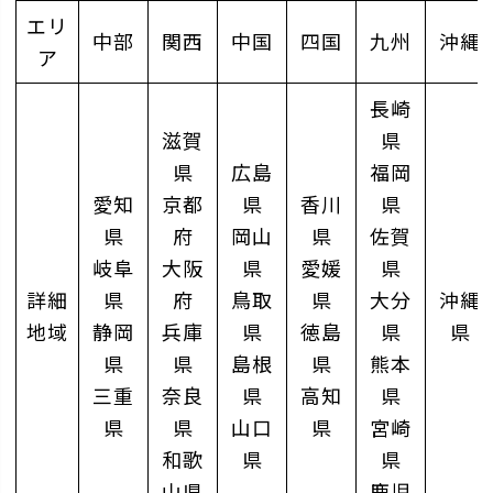
エリ
中部
関西
中国
四国
九州
沖縄
ア
長崎
滋賀
県
県
広島
福岡
愛知
京都
県
香川
県
県
府
岡山
県
佐賀
岐阜
大阪
県
愛媛
県
詳細
県
府
鳥取
県
大分
沖縄
地域
静岡
兵庫
県
徳島
県
県
県
県
島根
県
熊本
三重
奈良
県
高知
県
県
県
山口
県
宮崎
和歌
県
県
山県
鹿児